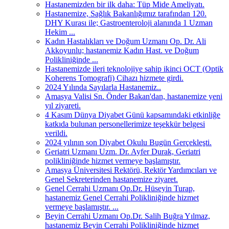
Hastanemizden bir ilk daha: Tüp Mide Ameliyatı.
Hastanemize, Sağlık Bakanlığımız tarafından 120.
DHY Kurası ile; Gastroenteroloji alanında 1 Uzman
Hekim ...
Kadın Hastalıkları ve Doğum Uzmanı Op. Dr. Ali
Akkoyunlu; hastanemiz Kadın Hast. ve Doğum
Polikliniğinde ...
Hastanemizde ileri teknolojiye sahip ikinci OCT (Optik
Koherens Tomografi) Cihazı hizmete girdi.
2024 Yılında Sayılarla Hastanemiz..
Amasya Valisi Sn. Önder Bakan'dan, hastanemize yeni
yıl ziyareti.
4 Kasım Dünya Diyabet Günü kapsamındaki etkinliğe
katkıda bulunan personellerimize teşekkür belgesi
verildi.
2024 yılının son Diyabet Okulu Bugün Gerçekleşti.
Geriatri Uzmanı Uzm. Dr. Ayfer Durak, Geriatri
polikliniğinde hizmet vermeye başlamıştır.
Amasya Üniversitesi Rektörü, Rektör Yardımcıları ve
Genel Sekreterinden hastanemize ziyaret.
Genel Cerrahi Uzmanı Op.Dr. Hüseyin Turap,
hastanemiz Genel Cerrahi Polikliniğinde hizmet
vermeye başlamıştır. ...
Beyin Cerrahi Uzmanı Op.Dr. Salih Buğra Yılmaz,
hastanemiz Beyin Cerrahi Polikliniğinde hizmet