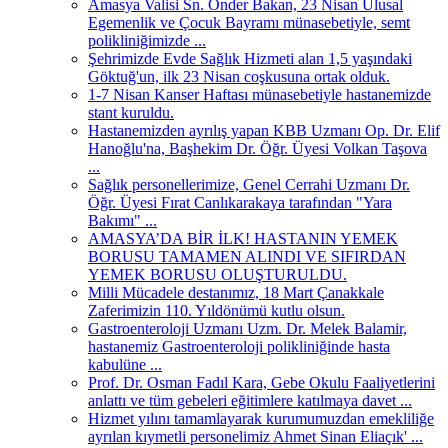
Amasya Valisi Sn. Önder Bakan, 23 Nisan Ulusal
Egemenlik ve Çocuk Bayramı münasebetiyle, semt
polikliniğimizde ...
Şehrimizde Evde Sağlık Hizmeti alan 1,5 yaşındaki
Göktuğ'un, ilk 23 Nisan coşkusuna ortak olduk.
1-7 Nisan Kanser Haftası münasebetiyle hastanemizde
stant kuruldu.
Hastanemizden ayrılış yapan KBB Uzmanı Op. Dr. Elif
Hanoğlu'na, Başhekim Dr. Öğr. Üyesi Volkan Taşova
...
Sağlık personellerimize, Genel Cerrahi Uzmanı Dr.
Öğr. Üyesi Fırat Canlıkarakaya tarafından "Yara
Bakımı" ...
AMASYA’DA BİR İLK! HASTANIN YEMEK
BORUSU TAMAMEN ALINDI VE SIFIRDAN
YEMEK BORUSU OLUŞTURULDU.
Milli Mücadele destanımız, 18 Mart Çanakkale
Zaferimizin 110. Yıldönümü kutlu olsun.
Gastroenteroloji Uzmanı Uzm. Dr. Melek Balamir,
hastanemiz Gastroenteroloji polikliniğinde hasta
kabulüne ...
Prof. Dr. Osman Fadıl Kara, Gebe Okulu Faaliyetlerini
anlattı ve tüm gebeleri eğitimlere katılmaya davet ...
Hizmet yılını tamamlayarak kurumumuzdan emekliliğe
ayrılan kıymetli personelimiz Ahmet Sinan Eliaçık' ...