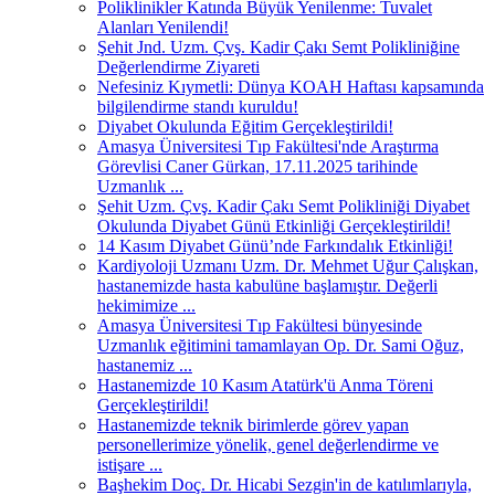
Poliklinikler Katında Büyük Yenilenme: Tuvalet
Alanları Yenilendi!
Şehit Jnd. Uzm. Çvş. Kadir Çakı Semt Polikliniğine
Değerlendirme Ziyareti
Nefesiniz Kıymetli: Dünya KOAH Haftası kapsamında
bilgilendirme standı kuruldu!
Diyabet Okulunda Eğitim Gerçekleştirildi!
Amasya Üniversitesi Tıp Fakültesi'nde Araştırma
Görevlisi Caner Gürkan, 17.11.2025 tarihinde
Uzmanlık ...
Şehit Uzm. Çvş. Kadir Çakı Semt Polikliniği Diyabet
Okulunda Diyabet Günü Etkinliği Gerçekleştirildi!
14 Kasım Diyabet Günü’nde Farkındalık Etkinliği!
Kardiyoloji Uzmanı Uzm. Dr. Mehmet Uğur Çalışkan,
hastanemizde hasta kabulüne başlamıştır. Değerli
hekimimize ...
Amasya Üniversitesi Tıp Fakültesi bünyesinde
Uzmanlık eğitimini tamamlayan Op. Dr. Sami Oğuz,
hastanemiz ...
Hastanemizde 10 Kasım Atatürk'ü Anma Töreni
Gerçekleştirildi!
Hastanemizde teknik birimlerde görev yapan
personellerimize yönelik, genel değerlendirme ve
istişare ...
Başhekim Doç. Dr. Hicabi Sezgin'in de katılımlarıyla,