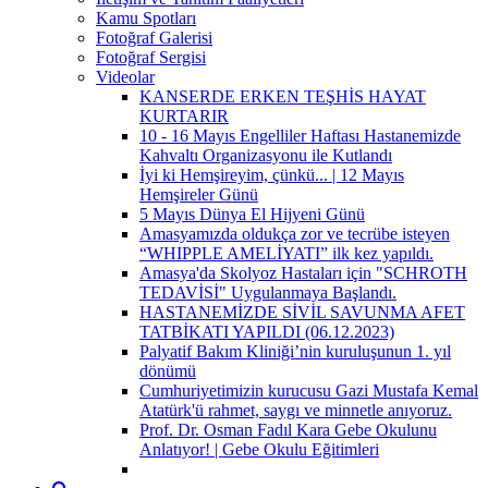
Kamu Spotları
Fotoğraf Galerisi
Fotoğraf Sergisi
Videolar
KANSERDE ERKEN TEŞHİS HAYAT
KURTARIR
10 - 16 Mayıs Engelliler Haftası Hastanemizde
Kahvaltı Organizasyonu ile Kutlandı
İyi ki Hemşireyim, çünkü... | 12 Mayıs
Hemşireler Günü
5 Mayıs Dünya El Hijyeni Günü
Amasyamızda oldukça zor ve tecrübe isteyen
“WHIPPLE AMELİYATI” ilk kez yapıldı.
Amasya'da Skolyoz Hastaları için "SCHROTH
TEDAVİSİ" Uygulanmaya Başlandı.
HASTANEMİZDE SİVİL SAVUNMA AFET
TATBİKATI YAPILDI (06.12.2023)
Palyatif Bakım Kliniği’nin kuruluşunun 1. yıl
dönümü
Cumhuriyetimizin kurucusu Gazi Mustafa Kemal
Atatürk'ü rahmet, saygı ve minnetle anıyoruz.
Prof. Dr. Osman Fadıl Kara Gebe Okulunu
Anlatıyor! | Gebe Okulu Eğitimleri