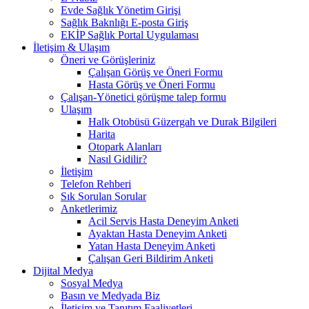
Evde Sağlık Yönetim Girişi
Sağlık Baknlığı E-posta Giriş
EKİP Sağlık Portal Uygulaması
İletişim & Ulaşım
Öneri ve Görüşleriniz
Çalışan Görüş ve Öneri Formu
Hasta Görüş ve Öneri Formu
Çalışan-Yönetici görüşme talep formu
Ulaşım
Halk Otobüsü Güzergah ve Durak Bilgileri
Harita
Otopark Alanları
Nasıl Gidilir?
İletişim
Telefon Rehberi
Sık Sorulan Sorular
Anketlerimiz
Acil Servis Hasta Deneyim Anketi
Ayaktan Hasta Deneyim Anketi
Yatan Hasta Deneyim Anketi
Çalışan Geri Bildirim Anketi
Dijital Medya
Sosyal Medya
Basın ve Medyada Biz
İletişim ve Tanıtım Faaliyetleri