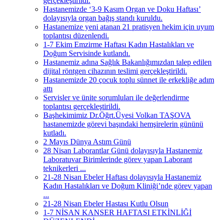
gerçekleştirildi.
Hastanemizde ‘3-9 Kasım Organ ve Doku Haftası’
dolayısıyla organ bağış standı kuruldu.
Hastanemize yeni atanan 21 pratisyen hekim için uyum
toplantısı düzenlendi.
1-7 Ekim Emzirme Haftası Kadın Hastalıkları ve
Doğum Servisinde kutlandı.
Hastanemiz adına Sağlık Bakanlığımızdan talep edilen
dijital röntgen cihazının teslimi gerçekleştirildi.
Hastanemizde 20 çocuk toplu sünnet ile erkekliğe adım
attı
Servisler ve ünite sorumluları ile değerlendirme
toplantısı gerçekleştirildi.
Başhekimimiz Dr.Öğrt.Üyesi Volkan TAŞOVA
hastanemizde görevi başındaki hemşirelerin gününü
kutladı.
2 Mayıs Dünya Astım Günü
28 Nisan Laborantlar Günü dolayısıyla Hastanemiz
Laboratuvar Birimlerinde görev yapan Laborant
teknikerleri ...
21-28 Nisan Ebeler Haftası dolayısıyla Hastanemiz
Kadın Hastalıkları ve Doğum Kliniği’nde görev yapan
...
21-28 Nisan Ebeler Hastası Kutlu Olsun
1-7 NİSAN KANSER HAFTASI ETKİNLİĞİ