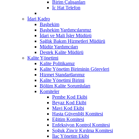
Birim Çalışanları
İç Hat Telefon
İdari Kadro
Başhekim
Başhekim Yardımcılarımız
İdari ve Mali İşler Müdürü
Sağlık Bakım Hizmetleri Müdürü
Müdür Yardımcıları
Destek Kalite Müdürü
Kalite Yönetimi
Kalite Politikamız
Kalite Yönetim Biriminin Görevleri
Hizmet Standartlarımız
Kalite Yönetimi Birimi
Bölüm Kalite Sorumluları
Komiteler
Pembe Kod Ekibi
Beyaz Kod Ekibi
Mavi Kod Ekibi
Hasta Güvenliği Komitesi
Eğitim Komitesi
Enfeksiyon Kontrol Komitesi
Soğuk Zincir Kırılma Komitesi
İlaç Yönetim Ekibi