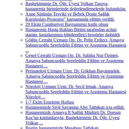
Başhekimimiz Dr. Öğr. Üyesi Volkan Taşova,
hastanemiz birimlerinde değerlendirmelerde bulundular.
Anne Sütünün Teşviki ve Bebek Dostu Sağlık
Kuruluşları Programı” kapsamında eğitim verildi.
29 Ekim Cumhuriyet Bayramımız kutlu olsun
Hastanemiz Hasta Hakları Birimi tarafından açılan
stantta, hastalarımıza bilgilendirici broşürler dağıtıldı
Göğüs Cerrahi Uzmanı Op. Dr. Pelin Erdizci, Amasya
Sabuncuoğlu Şerefeddin Eğitim ve Araştırma Hastanesi
...
Genel Cerrahi Uzmanı Op. Dr. Sabiha Nur Özmen,
Amasya Sabuncuoğlu Şerefeddin Eğitim ve Araştırma
Hastanesi ...
Perinatoloji Uzmanı Uzm. Dr. Gökhan Bayanmelek,
Amasya Sabuncuoğlu Şerefeddin Eğitim ve Araştırma
Hastanesi ...
Nöroloji Uzmanı Uzm. Dr. Seçil Irmak, Amasya
Sabuncuoğlu Şerefeddin Eğitim ve Araştırma Hastanesi
Nöroloji ...
1-7 Ekim Emzirme Haftası
Hastanemizde Sivil Savunma Afet Tatbikatı icra edildi.
Hastanemizde Amasya İl Sağlık Müdürü Dr. Dursun
Koç'un katılımlarıyla, Başhekimimiz Dr. Öğr. Üyesi
Volkan ...
Bugün hastanemizde Masabaşı Tatbikatı