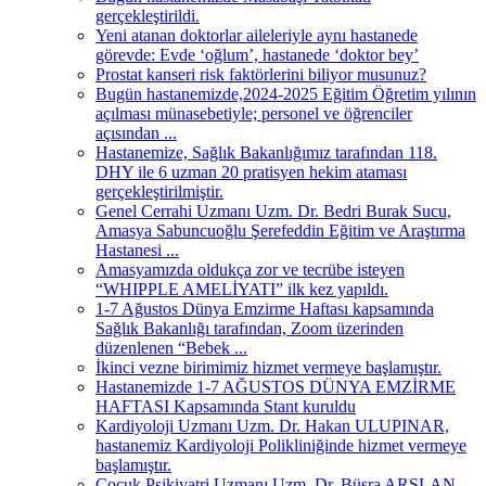
gerçekleştirildi.
Yeni atanan doktorlar aileleriyle aynı hastanede
görevde: Evde ‘oğlum’, hastanede ‘doktor bey’
Prostat kanseri risk faktörlerini biliyor musunuz?
Bugün hastanemizde,2024-2025 Eğitim Öğretim yılının
açılması münasebetiyle; personel ve öğrenciler
açısından ...
Hastanemize, Sağlık Bakanlığımız tarafından 118.
DHY ile 6 uzman 20 pratisyen hekim ataması
gerçekleştirilmiştir.
Genel Cerrahi Uzmanı Uzm. Dr. Bedri Burak Sucu,
Amasya Sabuncuoğlu Şerefeddin Eğitim ve Araştırma
Hastanesi ...
Amasyamızda oldukça zor ve tecrübe isteyen
“WHIPPLE AMELİYATI” ilk kez yapıldı.
1-7 Ağustos Dünya Emzirme Haftası kapsamında
Sağlık Bakanlığı tarafından, Zoom üzerinden
düzenlenen “Bebek ...
İkinci vezne birimimiz hizmet vermeye başlamıştır.
Hastanemizde 1-7 AĞUSTOS DÜNYA EMZİRME
HAFTASI Kapsamında Stant kuruldu
Kardiyoloji Uzmanı Uzm. Dr. Hakan ULUPINAR,
hastanemiz Kardiyoloji Polikliniğinde hizmet vermeye
başlamıştır.
Çocuk Psikiyatri Uzmanı Uzm. Dr. Büşra ARSLAN,