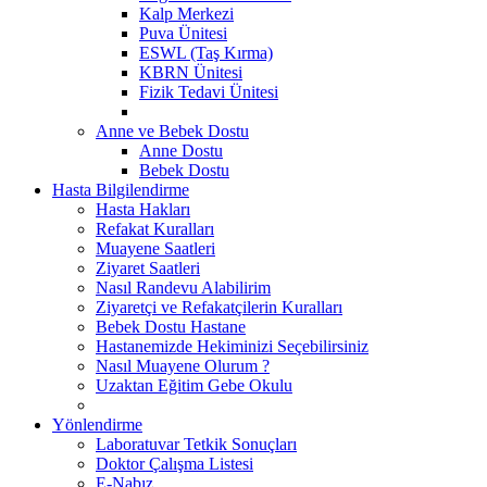
Kalp Merkezi
Puva Ünitesi
ESWL (Taş Kırma)
KBRN Ünitesi
Fizik Tedavi Ünitesi
Anne ve Bebek Dostu
Anne Dostu
Bebek Dostu
Hasta Bilgilendirme
Hasta Hakları
Refakat Kuralları
Muayene Saatleri
Ziyaret Saatleri
Nasıl Randevu Alabilirim
Ziyaretçi ve Refakatçilerin Kuralları
Bebek Dostu Hastane
Hastanemizde Hekiminizi Seçebilirsiniz
Nasıl Muayene Olurum ?
Uzaktan Eğitim Gebe Okulu
Yönlendirme
Laboratuvar Tetkik Sonuçları
Doktor Çalışma Listesi
E-Nabız