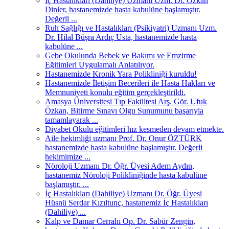
İç Hastalıkları (Dahiliye) Uzmanı Uzm. Dr. Özkan
Dinler, hastanemizde hasta kabulüne başlamıştır.
Değerli ...
Ruh Sağlığı ve Hastalıkları (Psikiyatri) Uzmanı Uzm.
Dr. Hilal Büşra Ardıç Usta, hastanemizde hasta
kabulüne ...
Gebe Okulunda Bebek ve Bakımı ve Emzirme
Eğitimleri Uygulamalı Anlatılıyor.
Hastanemizde Kronik Yara Polikliniği kuruldu!
Hastanemizde İletişim Becerileri ile Hasta Hakları ve
Memnuniyeti konulu eğitim gerçekleştirildi.
Amasya Üniversitesi Tıp Fakültesi Arş. Gör. Ufuk
Özkan, Bitirme Sınavı Olgu Sunumunu başarıyla
tamamlayarak ...
Diyabet Okulu eğitimleri hız kesmeden devam etmekte.
Aile hekimliği uzmanı Prof. Dr. Onur ÖZTÜRK
hastanemizde hasta kabulüne başlamıştır. Değerli
hekimimize ...
Nöroloji Uzmanı Dr. Öğr. Üyesi Adem Aydın,
hastanemiz Nöroloji Polikliniğinde hasta kabulüne
başlamıştır. ...
İç Hastalıkları (Dahiliye) Uzmanı Dr. Öğr. Üyesi
Hüsnü Serdar Kızıltunç, hastanemiz İç Hastalıkları
(Dahiliye) ...
Kalp ve Damar Cerrahı Op. Dr. Sabür Zengin,