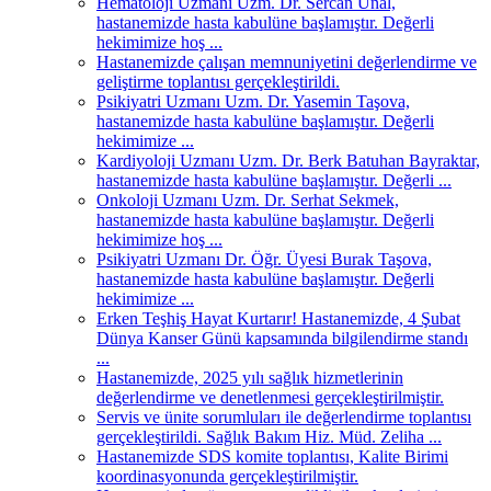
Hematoloji Uzmanı Uzm. Dr. Sercan Ünal,
hastanemizde hasta kabulüne başlamıştır. Değerli
hekimimize hoş ...
Hastanemizde çalışan memnuniyetini değerlendirme ve
geliştirme toplantısı gerçekleştirildi.
Psikiyatri Uzmanı Uzm. Dr. Yasemin Taşova,
hastanemizde hasta kabulüne başlamıştır. Değerli
hekimimize ...
Kardiyoloji Uzmanı Uzm. Dr. Berk Batuhan Bayraktar,
hastanemizde hasta kabulüne başlamıştır. Değerli ...
Onkoloji Uzmanı Uzm. Dr. Serhat Sekmek,
hastanemizde hasta kabulüne başlamıştır. Değerli
hekimimize hoş ...
Psikiyatri Uzmanı Dr. Öğr. Üyesi Burak Taşova,
hastanemizde hasta kabulüne başlamıştır. Değerli
hekimimize ...
Erken Teşhiş Hayat Kurtarır! Hastanemizde, 4 Şubat
Dünya Kanser Günü kapsamında bilgilendirme standı
...
Hastanemizde, 2025 yılı sağlık hizmetlerinin
değerlendirme ve denetlenmesi gerçekleştirilmiştir.
Servis ve ünite sorumluları ile değerlendirme toplantısı
gerçekleştirildi. Sağlık Bakım Hiz. Müd. Zeliha ...
Hastanemizde SDS komite toplantısı, Kalite Birimi
koordinasyonunda gerçekleştirilmiştir.