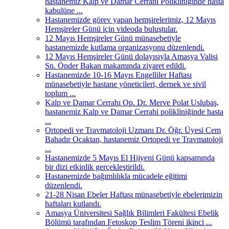
hastanemiz Kalp ve Damar Cerrahi Polikliniğinde hasta
kabulüne ...
Hastanemizde görev yapan hemşirelerimiz, 12 Mayıs
Hemşireler Günü için videoda buluştular.
12 Mayıs Hemşireler Günü münasebetiyle
hastanemizde kutlama organizasyonu düzenlendi.
12 Mayıs Hemşireler Günü dolayısıyla Amasya Valisi
Sn. Önder Bakan makamında ziyaret edildi.
Hastanemizde 10-16 Mayıs Engelliler Haftası
münasebetiyle hastane yöneticileri, dernek ve sivil
toplum ...
Kalp ve Damar Cerrahı Op. Dr. Merve Polat Uslubaş,
hastanemiz Kalp ve Damar Cerrahi polikliniğinde hasta
...
Ortopedi ve Travmatoloji Uzmanı Dr. Öğr. Üyesi Cem
Bahadır Ocaktan, hastanemiz Ortopedi ve Travmatoloji
...
Hastanemizde 5 Mayıs El Hijyeni Günü kapsamında
bir dizi etkinlik gerçekleştirildi.
Hastanemizde bağımlılıkla mücadele eğitimi
düzenlendi.
21-28 Nisan Ebeler Haftası münasebetiyle ebelerimizin
haftaları kutlandı.
Amasya Üniversitesi Sağlık Bilimleri Fakültesi Ebelik
Bölümü tarafından Fetoskop Teslim Töreni ikinci ...