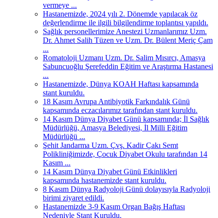
vermeye ...
Hastanemizde, 2024 yılı 2. Dönemde yapılacak öz
değerlendirme ile ilgili bilgilendirme toplantısı yapıldı.
Sağlık personellerimize Anestezi Uzmanlarımız Uzm.
Dr. Ahmet Salih Tüzen ve Uzm. Dr. Bülent Meriç Çam
...
Romatoloji Uzmanı Uzm. Dr. Salim Mısırcı, Amasya
Sabuncuoğlu Şerefeddin Eğitim ve Araştırma Hastanesi
...
Hastanemizde, Dünya KOAH Haftası kapsamında
stant kuruldu.
18 Kasım Avrupa Antibiyotik Farkındalık Günü
kapsamında eczacılarımız tarafından stant kuruldu.
14 Kasım Dünya Diyabet Günü kapsamında; İl Sağlık
Müdürlüğü, Amasya Belediyesi, İl Milli Eğitim
Müdürlüğü ...
Şehit Jandarma Uzm. Çvş. Kadir Çakı Semt
Polikliniğimizde, Çocuk Diyabet Okulu tarafından 14
Kasım ...
14 Kasım Dünya Diyabet Günü Etkinlikleri
kapsamında hastanemizde stant kuruldu.
8 Kasım Dünya Radyoloji Günü dolayısıyla Radyoloji
birimi ziyaret edildi.
Hastanemizde 3-9 Kasım Organ Bağış Haftası
Nedeniyle Stant Kuruldu.