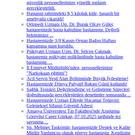
güvenlik personellerimize yönelik toplantı
gerçekleştirildi.
Hastanın rahmindeki 8,5 kiloluk kitle, başarılı bir
ameliyatla çıkarıldı!
Ortopedi Uzmanı Op. Dr. Burak Olcay Güler,
hastanemizde hasta kabulüne başlamıştır. Değerli
hekimimize ...
Hastanemizde 3-9 Kasım Organ Bağışı Haftası
kapsamına stant kuruldu.
Psikiyatri Uzmanı Uzm. Dr. Selcen Çakmak,
hastanemiz psikiyatri polikliniğinde hasta kabulüne
başlamıştır. ...
İl Emniyet Müdürlüğü'nden, personellerimize
"Narkokaan eğitimi"!
Acil Servis Yeşil Alan Bölümünde Büyük İyileştirme!
Hastanemizde Dünya Palyatif Bakım Günü kutlandı!
Sağlık Tesisleri Değerlendirme ve Geliştirme Süreçleri
doğrultusunda gerçekleştirilen denetimler sonrasında ...
Hastanemizde Uzman Ellerde Hacamat Tedavisi:
Geleneksel Şifanın Güvenli Adresi
Amasya Üniversitesi Tıp Fakültesi'nde Araştırma
Görevlisi Caner Gürkan, 07.10.2025 tarihinde tez
savunma ...
Sn. Mehmet Taşkömür, hastanemizde Destek ve Kalite
Müdür Yardımcısı olarak göreve başlamıştır. Kendisine