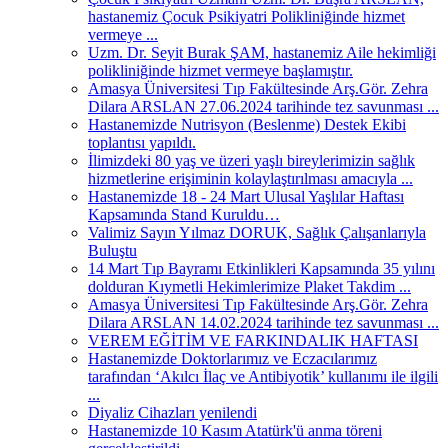
hastanemiz Çocuk Psikiyatri Polikliniğinde hizmet
vermeye ...
Uzm. Dr. Seyit Burak ŞAM, hastanemiz Aile hekimliği
polikliniğinde hizmet vermeye başlamıştır.
Amasya Üniversitesi Tıp Fakültesinde Arş.Gör. Zehra
Dilara ARSLAN 27.06.2024 tarihinde tez savunması ...
Hastanemizde Nutrisyon (Beslenme) Destek Ekibi
toplantısı yapıldı.
İlimizdeki 80 yaş ve üzeri yaşlı bireylerimizin sağlık
hizmetlerine erişiminin kolaylaştırılması amacıyla ...
Hastanemizde 18 - 24 Mart Ulusal Yaşlılar Haftası
Kapsamında Stand Kuruldu…
Valimiz Sayın Yılmaz DORUK, Sağlık Çalışanlarıyla
Buluştu
14 Mart Tıp Bayramı Etkinlikleri Kapsamında 35 yılını
dolduran Kıymetli Hekimlerimize Plaket Takdim ...
Amasya Üniversitesi Tıp Fakültesinde Arş.Gör. Zehra
Dilara ARSLAN 14.02.2024 tarihinde tez savunması ...
VEREM EĞİTİM VE FARKINDALIK HAFTASI
Hastanemizde Doktorlarımız ve Eczacılarımız
tarafından ‘Akılcı İlaç ve Antibiyotik’ kullanımı ile ilgili
...
Diyaliz Cihazları yenilendi
Hastanemizde 10 Kasım Atatürk'ü anma töreni