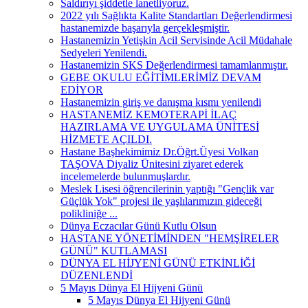
Saldırıyı şiddetle lanetliyoruz.
2022 yılı Sağlıkta Kalite Standartları Değerlendirmesi
hastanemizde başarıyla gerçekleşmiştir.
Hastanemizin Yetişkin Acil Servisinde Acil Müdahale
Sedyeleri Yenilendi.
Hastanemizin SKS Değerlendirmesi tamamlanmıştır.
GEBE OKULU EĞİTİMLERİMİZ DEVAM
EDİYOR
Hastanemizin giriş ve danışma kısmı yenilendi
HASTANEMİZ KEMOTERAPİ İLAÇ
HAZIRLAMA VE UYGULAMA ÜNİTESİ
HİZMETE AÇILDI.
Hastane Başhekimimiz Dr.Öğrt.Üyesi Volkan
TAŞOVA Diyaliz Ünitesini ziyaret ederek
incelemelerde bulunmuşlardır.
Meslek Lisesi öğrencilerinin yaptığı "Gençlik var
Güçlük Yok" projesi ile yaşlılarımızın gideceği
polikliniğe ...
Dünya Eczacılar Günü Kutlu Olsun
HASTANE YÖNETİMİNDEN "HEMŞİRELER
GÜNÜ" KUTLAMASI
DÜNYA EL HİJYENİ GÜNÜ ETKİNLİĞİ
DÜZENLENDİ
5 Mayıs Dünya El Hijyeni Günü
5 Mayıs Dünya El Hijyeni Günü