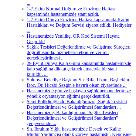
...
1-7 Ekim Normal Doğum ve Emzirme Haftası
kapsamında hastanemizde stant açıldı.
1-7 Ekim Dünya Emzirme Haftası kapsamında Kadın
Hastalıkları ve Doğum Servisi ziyaret edildi. Hediyeler
...
Hastanemizde Yenilikçi QR Kod Sistemi Hayata
Geçirildi!
Sağlık Tesisleri Değerlendirme ve Geliştirme Süreçleri
doğrultusunda; hizmetlerin etkin ve verimli
gerçekleştirilmesi ...
29 Eylül Dünya Kalp Günü kapsamında hastanemizde
kalp sağlığına dikkat çekmek amacıyla bir stant
kuruldu. ...
Suluova Belediye Başkanı Sn. Rıfat Uzun, Başhekim
Doç. Dr. Hicabi Sezgin'e hayırlı olsun ziyaretinde ...
Hastanemizde göreve başlayan sağlık personellerimize
yönelik oryantasyon eğitimi gerçekleştirildi.
Semt Polikliniği'nde Bakanlığımızın, Sağlık Tesisleri
Değerlendirilmesi ve Geliştirilmesi Standartları ...
Hastanemizde, Bakanlığımızın "Sağlık Tesisleri
Değerlendirilmesi ve Geliştirilmesi Standartları"
çerçevesinde ...
Sn. İbrahim Yiğit, hastanemizde Destek ve Kalite
Müdür Yardımcısı olarak göreve başlamıştır. Kendisine