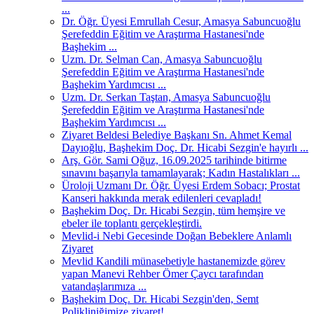
...
Dr. Öğr. Üyesi Emrullah Cesur, Amasya Sabuncuoğlu
Şerefeddin Eğitim ve Araştırma Hastanesi'nde
Başhekim ...
Uzm. Dr. Selman Can, Amasya Sabuncuoğlu
Şerefeddin Eğitim ve Araştırma Hastanesi'nde
Başhekim Yardımcısı ...
Uzm. Dr. Serkan Taştan, Amasya Sabuncuoğlu
Şerefeddin Eğitim ve Araştırma Hastanesi'nde
Başhekim Yardımcısı ...
Ziyaret Beldesi Belediye Başkanı Sn. Ahmet Kemal
Dayıoğlu, Başhekim Doç. Dr. Hicabi Sezgin'e hayırlı ...
Arş. Gör. Sami Oğuz, 16.09.2025 tarihinde bitirme
sınavını başarıyla tamamlayarak; Kadın Hastalıkları ...
Üroloji Uzmanı Dr. Öğr. Üyesi Erdem Sobacı; Prostat
Kanseri hakkında merak edilenleri cevapladı!
Başhekim Doç. Dr. Hicabi Sezgin, tüm hemşire ve
ebeler ile toplantı gerçekleştirdi.
Mevlid-i Nebi Gecesinde Doğan Bebeklere Anlamlı
Ziyaret
Mevlid Kandili münasebetiyle hastanemizde görev
yapan Manevi Rehber Ömer Çaycı tarafından
vatandaşlarımıza ...
Başhekim Doç. Dr. Hicabi Sezgin'den, Semt
Polikliniğimize ziyaret!