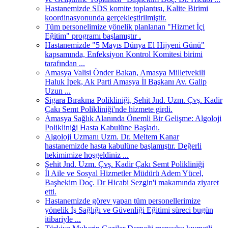
Hastanemizde SDS komite toplantısı, Kalite Birimi
koordinasyonunda gerçekleştirilmiştir.
Tüm personelimize yönelik planlanan "Hizmet İçi
Eğitim" programı başlamıştır .
Hastanemizde "5 Mayıs Dünya El Hijyeni Günü"
kapsamında, Enfeksiyon Kontrol Komitesi birimi
tarafından ...
Amasya Valisi Önder Bakan, Amasya Milletvekili
Haluk İpek, Ak Parti Amasya İl Başkanı Av. Galip
Uzun ...
Sigara Bırakma Polikliniği, Şehit Jnd. Uzm. Çvş. Kadir
Çakı Semt Polikliniği'nde hizmete girdi.
Amasya Sağlık Alanında Önemli Bir Gelişme: Algoloji
Polikliniği Hasta Kabulüne Başladı.
Algoloji Uzmanı Uzm. Dr. Meltem Kanar
hastanemizde hasta kabulüne başlamıştır. Değerli
hekimimize hoşgeldiniz ...
Şehit Jnd. Uzm. Çvş. Kadir Çakı Semt Polikliniği
İl Aile ve Sosyal Hizmetler Müdürü Adem Yücel,
Başhekim Doç. Dr Hicabi Sezgin'i makamında ziyaret
etti.
Hastanemizde görev yapan tüm personellerimize
yönelik İş Sağlığı ve Güvenliği Eğitimi süreci bugün
itibariyle ...