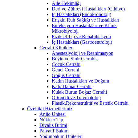
Aile Hekimliği
Deri ve Zührevi Hastalıkları (Cildiye)
İç Hastalıkları (Endokronoloji)
Erişkin Ruh Sağlığı ve Hastalıkları
Enfeksiyon Hastalıkları ve Klinik
Mikrobiyoloji
Fiziksel Tıp ve Rehabilitasyon
İç Hastalıkları (Gastroentroloji)
Cerrahi Klinikler
Anesteziyoloji ve Reanimasyon
Beyin ve Sinir Cerrahisi
Çocuk Cerrahi
Genel Cerrahi
Göğüs Cerrahi
Kadın Hastalıkları ve Doğum
Kalp Damar Cerrahi
Kulak Burun Boğaz Cerrahi
Ortopedi ve Travmatoloji
Plastik,Rekonstrüktif ve Estetik Cerrahi
Özellikli Hizmetlerimiz
Anjio Ünitesi
Nükleer Tıp
Diyaliz Birimi
Palyatif Bakım
Yoğunbakım Üniteleri