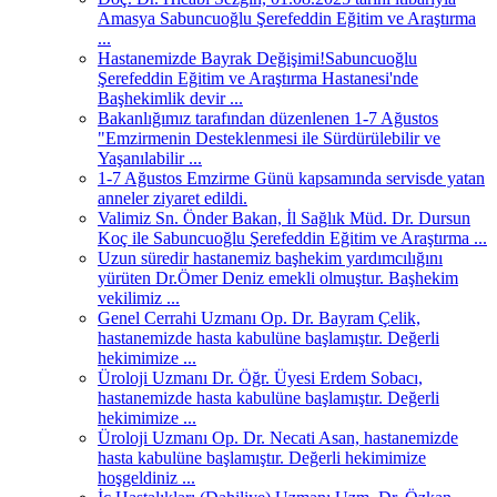
Amasya Sabuncuoğlu Şerefeddin Eğitim ve Araştırma
...
Hastanemizde Bayrak Değişimi!Sabuncuoğlu
Şerefeddin Eğitim ve Araştırma Hastanesi'nde
Başhekimlik devir ...
Bakanlığımız tarafından düzenlenen 1-7 Ağustos
"Emzirmenin Desteklenmesi ile Sürdürülebilir ve
Yaşanılabilir ...
1-7 Ağustos Emzirme Günü kapsamında servisde yatan
anneler ziyaret edildi.
Valimiz Sn. Önder Bakan, İl Sağlık Müd. Dr. Dursun
Koç ile Sabuncuoğlu Şerefeddin Eğitim ve Araştırma ...
Uzun süredir hastanemiz başhekim yardımcılığını
yürüten Dr.Ömer Deniz emekli olmuştur. Başhekim
vekilimiz ...
Genel Cerrahi Uzmanı Op. Dr. Bayram Çelik,
hastanemizde hasta kabulüne başlamıştır. Değerli
hekimimize ...
Üroloji Uzmanı Dr. Öğr. Üyesi Erdem Sobacı,
hastanemizde hasta kabulüne başlamıştır. Değerli
hekimimize ...
Üroloji Uzmanı Op. Dr. Necati Asan, hastanemizde
hasta kabulüne başlamıştır. Değerli hekimimize
hoşgeldiniz ...