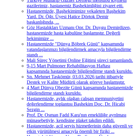
Türkiye Muharip Gaziler Derneği mensubu kıymetli
gazilerimiz, hastanemiz Başhekimliğini ziyaret etti.
Hastanemizde, Başhekimimize vekaleten Başhekim
Yard. Dr. Öğr. Üyesi Hatice Dörtok Demir
başkanlığında, ...
Göz Hastalıkları Uzmanı Opr. Dr. Duygu Demirdizen,
hastanemizde hasta kabulüne başlamıştır. Değerli
hekimimize ...
Hastanemizde "Dünya Böbrek Günü" kapsamında
vatandaşlarımızı bilgilendirmek amacıyla bilgilendirme
standı ...
Mali Süreç Yönetimi Online Eğitimi süreci tamamlandı.
9-15 Mart Pulmoner Rehabilitasyon Haftası
kapsamında hastanemizde bilgilendirme standı kuruldu.
Sn. Mehmet Taşkömür, 03.03.2026 tarihi itibariyle
Destek ve Kalite Müdürü olarak göreve başlamıştır.
4 Mart Dünya Obezite Günü kapsamında hastanemizde
bilgilendirme standı kuruldu.
Hastanemizde, aylık olağan çalışan memnuniyetini
değerlendirme toplantısı Başhekim Doç. Dr. Hicabi
Sezgin ...
Prof. Dr. Osman Fadıl Kara'nın emekliliğe ayrılması
münasebetiyle, kendisine plaket takdim edildi.
Hastanemizde, acil servis hizmetlerinin daha güvenli ve
etkin yürütülmesi amacıyla önemli bir fiziki ...