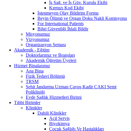
İş Sağ. ve İş Güv. Kurulu Ekibi
Kırmızı Kod Ekibi
İstenmeyen Olay Bildirim Formu
Beyin Ölümü ve Organ Doku Nakli Komisyonu
For International Patients
Bilgi Güvenliği İhlali Bildir
Misyonumuz
Vizyonumuz
Organizasyon Şeması
Akademik - Eğitim
Doktorlarımız ve Branşları
Akademik Öğretim Üyeleri
Hizmet Binalarımız
Ana Bina
Fizik Tedavi Bölümü
TRSM
Şehit Jandarma Uzman Çavuş Kadir ÇAKI Semt
Polikliniği
Evde Sağlık Hizmetleri Birimi
Tıbbi Birimler
Klinikler
Dahili Klinikler
Acil Servis
Biyokimya
Çocuk Sağlığı Ve Hastalıkları