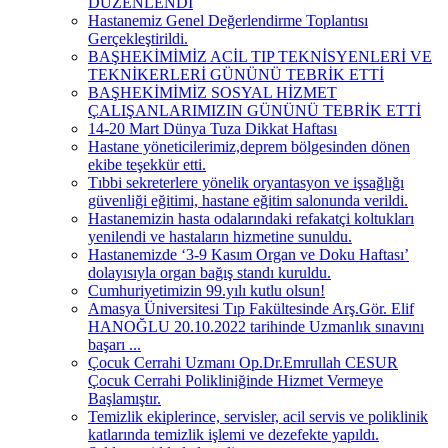
DÜZENLENDİ
Hastanemiz Genel Değerlendirme Toplantısı
Gerçekleştirildi.
BAŞHEKİMİMİZ ACİL TIP TEKNİSYENLERİ VE
TEKNİKERLERİ GÜNÜNÜ TEBRİK ETTİ
BAŞHEKİMİMİZ SOSYAL HİZMET
ÇALIŞANLARIMIZIN GÜNÜNÜ TEBRİK ETTİ
14-20 Mart Dünya Tuza Dikkat Haftası
Hastane yöneticilerimiz,deprem bölgesinden dönen
ekibe teşekkür etti.
Tıbbi sekreterlere yönelik oryantasyon ve işsağlığı
güvenliği eğitimi, hastane eğitim salonunda verildi.
Hastanemizin hasta odalarındaki refakatçi koltukları
yenilendi ve hastaların hizmetine sunuldu.
Hastanemizde ‘3-9 Kasım Organ ve Doku Haftası’
dolayısıyla organ bağış standı kuruldu.
Cumhuriyetimizin 99.yılı kutlu olsun!
Amasya Üniversitesi Tıp Fakültesinde Arş.Gör. Elif
HANOĞLU 20.10.2022 tarihinde Uzmanlık sınavını
başarı ...
Çocuk Cerrahi Uzmanı Op.Dr.Emrullah CESUR
Çocuk Cerrahi Polikliniğinde Hizmet Vermeye
Başlamıştır.
Temizlik ekiplerince, servisler, acil servis ve poliklinik
katlarında temizlik işlemi ve dezefekte yapıldı.