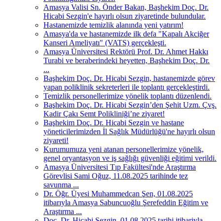
Amasya Valisi Sn. Önder Bakan, Başhekim Doç. Dr.
Hicabi Sezgin'e hayırlı olsun ziyaretinde bulundular.
Hastanemizde temizlik alanında yeni yatırım!
Amasya'da ve hastanemizde ilk defa "Kapalı Akciğer
Kanseri Ameliyatı" (VATS) gerçekleşti.
Amasya Üniversitesi Rektörü Prof. Dr. Ahmet Hakkı
Turabi ve beraberindeki heyetten, Başhekim Doç. Dr.
...
Başhekim Doç. Dr. Hicabi Sezgin, hastanemizde görev
yapan poliklinik sekreterleri ile toplantı gerçekleştirdi.
Temizlik personellerimize yönelik toplantı düzenlendi.
Başhekim Doç. Dr. Hicabi Sezgin’den Şehit Uzm. Çvş.
Kadir Çakı Semt Polikliniği’ne ziyaret!
Başhekim Doç. Dr. Hicabi Sezgin ve hastane
yöneticilerimizden İl Sağlık Müdürlüğü'ne hayırlı olsun
ziyareti!
Kurumumuza yeni atanan personellerimize yönelik,
genel oryantasyon ve iş sağlığı güvenliği eğitimi verildi.
Amasya Üniversitesi Tıp Fakültesi'nde Araştırma
Görevlisi Sami Oğuz, 11.08.2025 tarihinde tez
savunma ...
Dr. Öğr. Üyesi Muhammedcan Şen, 01.08.2025
itibarıyla Amasya Sabuncuoğlu Şerefeddin Eğitim ve
Araştırma ...
Doç. Dr. Hicabi Sezgin, 01.08.2025 tarihi itibariyla