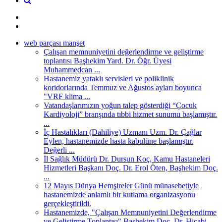
web parçası manşet
Çalışan memnuniyetini değerlendirme ve geliştirme
toplantısı Başhekim Yard. Dr. Öğr. Üyesi
Muhammedcan ...
Hastanemiz yataklı servisleri ve poliklinik
koridorlarında Temmuz ve Ağustos ayları boyunca
"VRF klima ...
Vatandaşlarımızın yoğun talep gösterdiği “Çocuk
Kardiyoloji” branşında tıbbi hizmet sunumu başlamıştır.
...
İç Hastalıkları (Dahiliye) Uzmanı Uzm. Dr. Çağlar
Eylen, hastanemizde hasta kabulüne başlamıştır.
Değerli ...
İl Sağlık Müdürü Dr. Dursun Koç, Kamu Hastaneleri
Hizmetleri Başkanı Doç. Dr. Erol Öten, Başhekim Doç.
...
12 Mayıs Dünya Hemşireler Günü münasebetiyle
hastanemizde anlamlı bir kutlama organizasyonu
gerçekleştirildi.
Hastanemizde, "Çalışan Memnuniyetini Değerlendirme
ve Geliştirme Toplantısı" Başhekim Doç. Dr. Hicabi ...