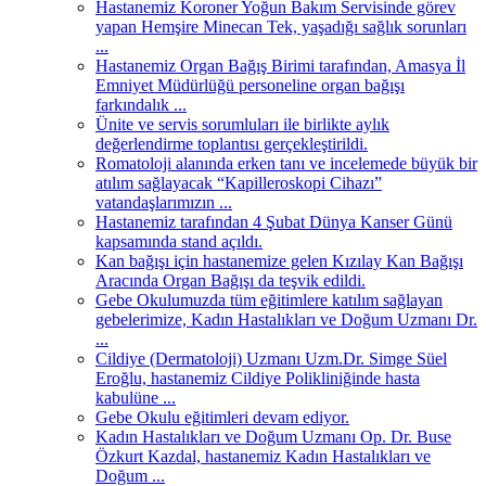
Hastanemiz Koroner Yoğun Bakım Servisinde görev
yapan Hemşire Minecan Tek, yaşadığı sağlık sorunları
...
Hastanemiz Organ Bağış Birimi tarafından, Amasya İl
Emniyet Müdürlüğü personeline organ bağışı
farkındalık ...
Ünite ve servis sorumluları ile birlikte aylık
değerlendirme toplantısı gerçekleştirildi.
Romatoloji alanında erken tanı ve incelemede büyük bir
atılım sağlayacak “Kapilleroskopi Cihazı”
vatandaşlarımızın ...
Hastanemiz tarafından 4 Şubat Dünya Kanser Günü
kapsamında stand açıldı.
Kan bağışı için hastanemize gelen Kızılay Kan Bağışı
Aracında Organ Bağışı da teşvik edildi.
Gebe Okulumuzda tüm eğitimlere katılım sağlayan
gebelerimize, Kadın Hastalıkları ve Doğum Uzmanı Dr.
...
Cildiye (Dermatoloji) Uzmanı Uzm.Dr. Simge Süel
Eroğlu, hastanemiz Cildiye Polikliniğinde hasta
kabulüne ...
Gebe Okulu eğitimleri devam ediyor.
Kadın Hastalıkları ve Doğum Uzmanı Op. Dr. Buse
Özkurt Kazdal, hastanemiz Kadın Hastalıkları ve
Doğum ...