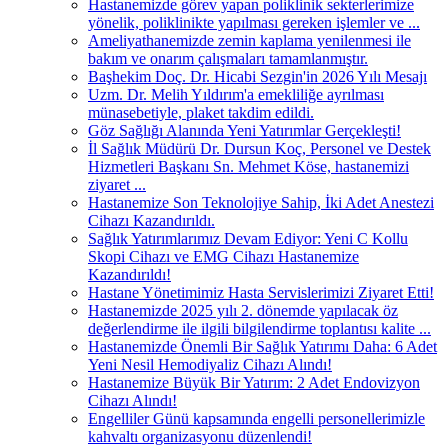
Hastanemizde görev yapan poliklinik sekterlerimize
yönelik, poliklinikte yapılması gereken işlemler ve ...
Ameliyathanemizde zemin kaplama yenilenmesi ile
bakım ve onarım çalışmaları tamamlanmıştır.
Başhekim Doç. Dr. Hicabi Sezgin'in 2026 Yılı Mesajı
Uzm. Dr. Melih Yıldırım'a emekliliğe ayrılması
münasebetiyle, plaket takdim edildi.
Göz Sağlığı Alanında Yeni Yatırımlar Gerçekleşti!
İl Sağlık Müdürü Dr. Dursun Koç, Personel ve Destek
Hizmetleri Başkanı Sn. Mehmet Köse, hastanemizi
ziyaret ...
Hastanemize Son Teknolojiye Sahip, İki Adet Anestezi
Cihazı Kazandırıldı.
Sağlık Yatırımlarımız Devam Ediyor: Yeni C Kollu
Skopi Cihazı ve EMG Cihazı Hastanemize
Kazandırıldı!
Hastane Yönetimimiz Hasta Servislerimizi Ziyaret Etti!
Hastanemizde 2025 yılı 2. dönemde yapılacak öz
değerlendirme ile ilgili bilgilendirme toplantısı kalite ...
Hastanemizde Önemli Bir Sağlık Yatırımı Daha: 6 Adet
Yeni Nesil Hemodiyaliz Cihazı Alındı!
Hastanemize Büyük Bir Yatırım: 2 Adet Endovizyon
Cihazı Alındı!
Engelliler Günü kapsamında engelli personellerimizle
kahvaltı organizasyonu düzenlendi!