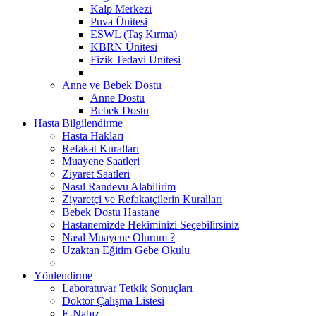
Kalp Merkezi
Puva Ünitesi
ESWL (Taş Kırma)
KBRN Ünitesi
Fizik Tedavi Ünitesi
Anne ve Bebek Dostu
Anne Dostu
Bebek Dostu
Hasta Bilgilendirme
Hasta Hakları
Refakat Kuralları
Muayene Saatleri
Ziyaret Saatleri
Nasıl Randevu Alabilirim
Ziyaretçi ve Refakatçilerin Kuralları
Bebek Dostu Hastane
Hastanemizde Hekiminizi Seçebilirsiniz
Nasıl Muayene Olurum ?
Uzaktan Eğitim Gebe Okulu
Yönlendirme
Laboratuvar Tetkik Sonuçları
Doktor Çalışma Listesi
E-Nabız