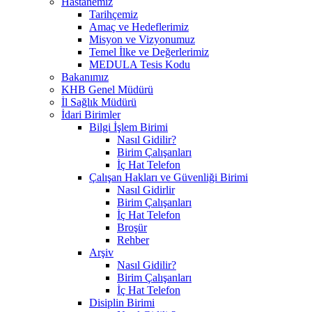
Hastanemiz
Tarihçemiz
Amaç ve Hedeflerimiz
Misyon ve Vizyonumuz
Temel İlke ve Değerlerimiz
MEDULA Tesis Kodu
Bakanımız
KHB Genel Müdürü
İl Sağlık Müdürü
İdari Birimler
Bilgi İşlem Birimi
Nasıl Gidilir?
Birim Çalışanları
İç Hat Telefon
Çalışan Hakları ve Güvenliği Birimi
Nasıl Gidirlir
Birim Çalışanları
İç Hat Telefon
Broşür
Rehber
Arşiv
Nasıl Gidilir?
Birim Çalışanları
İç Hat Telefon
Disiplin Birimi