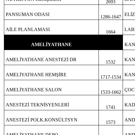
2693
PANSUMAN ODASI
ELİ
1286-1647
AİLE PLANLAMASI
LAB
1664
AMELİYATHANE
KAN
AMELİYATHANE ANESTEZİ DR
KAN
1532
AMELİYATHANE HEMŞİRE
KAN
1717-1534
AMELİYATHANE SALON
ÇOC
1533-1662
ANESTEZİ TEKNİSYENLERİ
KAD
1741
ANESTEZİ POLK.KONSÜLTSYN
AND
1573
AMELİYATHANE DEPO
AND