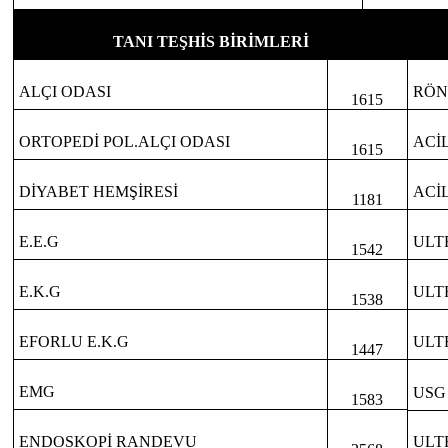
TANI TEŞHİS BİRİMLERİ
ALÇI ODASI
RÖN
1615
ORTOPEDİ POL.ALÇI ODASI
ACİ
1615
DİYABET HEMŞİRESİ
ACİL
1181
E.E.G
ULT
1542
E.K.G
ULT
1538
EFORLU E.K.G
ULT
1447
EMG
USG
1583
ENDOSKOPİ RANDEVU
ULT