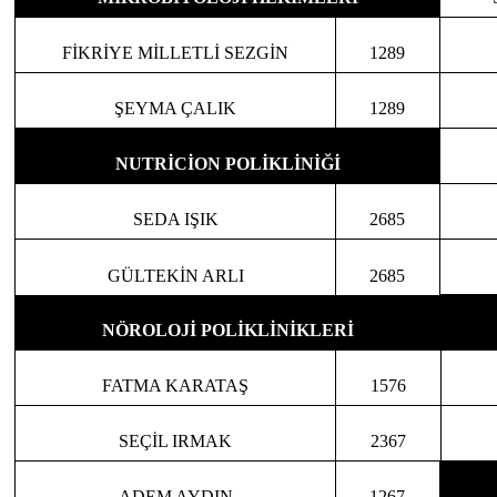
FİKRİYE MİLLETLİ SEZGİN
1289
ŞEYMA ÇALIK
1289
NUTRİCİON POLİKLİNİĞİ
SEDA IŞIK
2685
GÜLTEKİN ARLI
2685
NÖROLOJİ POLİKLİNİKLERİ
FATMA KARATAŞ
1576
SEÇİL IRMAK
2367
ADEM AYDIN
1267