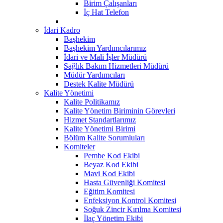
Birim Çalışanları
İç Hat Telefon
İdari Kadro
Başhekim
Başhekim Yardımcılarımız
İdari ve Mali İşler Müdürü
Sağlık Bakım Hizmetleri Müdürü
Müdür Yardımcıları
Destek Kalite Müdürü
Kalite Yönetimi
Kalite Politikamız
Kalite Yönetim Biriminin Görevleri
Hizmet Standartlarımız
Kalite Yönetimi Birimi
Bölüm Kalite Sorumluları
Komiteler
Pembe Kod Ekibi
Beyaz Kod Ekibi
Mavi Kod Ekibi
Hasta Güvenliği Komitesi
Eğitim Komitesi
Enfeksiyon Kontrol Komitesi
Soğuk Zincir Kırılma Komitesi
İlaç Yönetim Ekibi