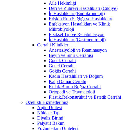
Aile Hekimliği
Deri ve Zührevi Hastalıkları (Cildiye)
İç Hastalıkları (Endokronoloji)
Erişkin Ruh Sağlığı ve Hastalıkları
Enfeksiyon Hastalıkları ve Klinik
Mikrobiyoloji
Fiziksel Tıp ve Rehabilitasyon
İç Hastalıkları (Gastroentroloji)
Cerrahi Klinikler
Anesteziyoloji ve Reanimasyon
Beyin ve Sinir Cerrahisi
Çocuk Cerrahi
Genel Cerrahi
Göğüs Cerrahi
Kadın Hastalıkları ve Doğum
Kalp Damar Cerrahi
Kulak Burun Boğaz Cerrahi
Ortopedi ve Travmatoloji
Plastik,Rekonstrüktif ve Estetik Cerrahi
Özellikli Hizmetlerimiz
Anjio Ünitesi
Nükleer Tıp
Diyaliz Birimi
Palyatif Bakım
Yoğunbakım Üniteleri