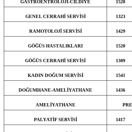
GASTROENTROLOJİ-CİLDİYE
1520
GENEL CERRAHİ SERVİSİ
1323
RAMOTOLOJİ SERVİSİ
1429
GÖĞÜS HASTALIKLARI
1520
GÖĞÜS CERRAHİ SERVİSİ
1309
KADIN DOĞUM SERVİSİ
1541
DOĞUMHANE-AMELİYATHANE
1436
AMELİYATHANE
PRE
PALYATİF SERVİSİ
1417