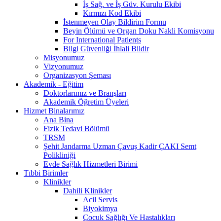
İş Sağ. ve İş Güv. Kurulu Ekibi
Kırmızı Kod Ekibi
İstenmeyen Olay Bildirim Formu
Beyin Ölümü ve Organ Doku Nakli Komisyonu
For International Patients
Bilgi Güvenliği İhlali Bildir
Misyonumuz
Vizyonumuz
Organizasyon Şeması
Akademik - Eğitim
Doktorlarımız ve Branşları
Akademik Öğretim Üyeleri
Hizmet Binalarımız
Ana Bina
Fizik Tedavi Bölümü
TRSM
Şehit Jandarma Uzman Çavuş Kadir ÇAKI Semt
Polikliniği
Evde Sağlık Hizmetleri Birimi
Tıbbi Birimler
Klinikler
Dahili Klinikler
Acil Servis
Biyokimya
Çocuk Sağlığı Ve Hastalıkları