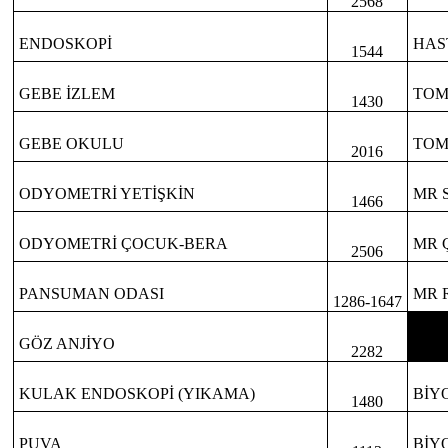
2568
ENDOSKOPİ
HAS
1544
GEBE İZLEM
TOM
1430
GEBE OKULU
TOM
2016
ODYOMETRİ YETİŞKİN
MR 
1466
ODYOMETRİ ÇOCUK-BERA
MR 
2506
PANSUMAN ODASI
MR 
1286-1647
GÖZ ANJİYO
2282
KULAK ENDOSKOPİ (YIKAMA)
BİY
1480
PUVA
BİY