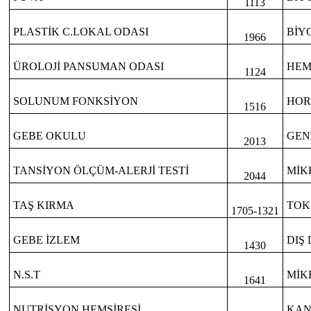
1113
PLASTİK C.LOKAL ODASI
BİY
1966
ÜROLOJİ PANSUMAN ODASI
HEM
1124
SOLUNUM FONKSİYON
HO
1516
GEBE OKULU
GEN
2013
TANSİYON ÖLÇÜM-ALERJİ TESTİ
MİK
2044
TAŞ KIRMA
TOK
1705-1321
GEBE İZLEM
DIŞ
1430
N.S.T
MİK
1641
NUTRİSYON HEMŞİRESİ
KAN