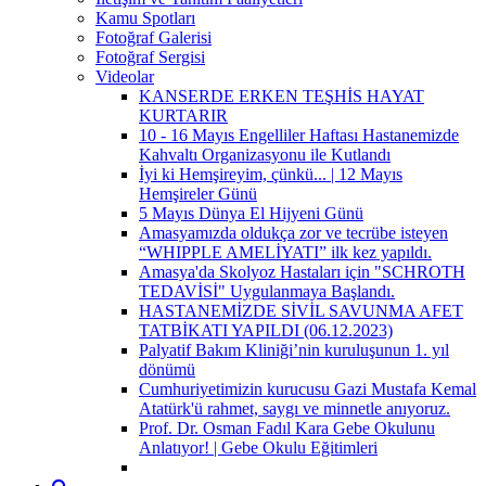
Kamu Spotları
Fotoğraf Galerisi
Fotoğraf Sergisi
Videolar
KANSERDE ERKEN TEŞHİS HAYAT
KURTARIR
10 - 16 Mayıs Engelliler Haftası Hastanemizde
Kahvaltı Organizasyonu ile Kutlandı
İyi ki Hemşireyim, çünkü... | 12 Mayıs
Hemşireler Günü
5 Mayıs Dünya El Hijyeni Günü
Amasyamızda oldukça zor ve tecrübe isteyen
“WHIPPLE AMELİYATI” ilk kez yapıldı.
Amasya'da Skolyoz Hastaları için "SCHROTH
TEDAVİSİ" Uygulanmaya Başlandı.
HASTANEMİZDE SİVİL SAVUNMA AFET
TATBİKATI YAPILDI (06.12.2023)
Palyatif Bakım Kliniği’nin kuruluşunun 1. yıl
dönümü
Cumhuriyetimizin kurucusu Gazi Mustafa Kemal
Atatürk'ü rahmet, saygı ve minnetle anıyoruz.
Prof. Dr. Osman Fadıl Kara Gebe Okulunu
Anlatıyor! | Gebe Okulu Eğitimleri