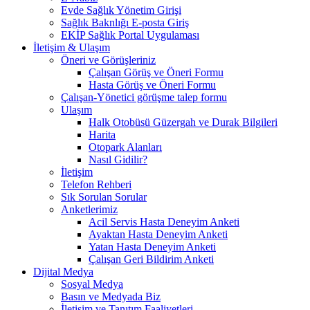
Evde Sağlık Yönetim Girişi
Sağlık Baknlığı E-posta Giriş
EKİP Sağlık Portal Uygulaması
İletişim & Ulaşım
Öneri ve Görüşleriniz
Çalışan Görüş ve Öneri Formu
Hasta Görüş ve Öneri Formu
Çalışan-Yönetici görüşme talep formu
Ulaşım
Halk Otobüsü Güzergah ve Durak Bilgileri
Harita
Otopark Alanları
Nasıl Gidilir?
İletişim
Telefon Rehberi
Sık Sorulan Sorular
Anketlerimiz
Acil Servis Hasta Deneyim Anketi
Ayaktan Hasta Deneyim Anketi
Yatan Hasta Deneyim Anketi
Çalışan Geri Bildirim Anketi
Dijital Medya
Sosyal Medya
Basın ve Medyada Biz
İletişim ve Tanıtım Faaliyetleri