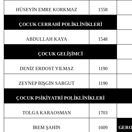
HÜSEYİN EMRE KORKMAZ
1558
ÇOCUK CERRAHİ POLİKLİNİKLERİ
ABDULLAH KAYA
1548
ÇOCUK GELİŞİMCİ
DENİZ ERDOST YILMAZ
1190
ZEYNEP BİŞGİN SARGUT
1190
ÇOCUK PSİKİYATRİ POLİKLİNİKLERİ
TOLGA KARAOSMAN
1703
İREM ŞAHİN
1609
GER