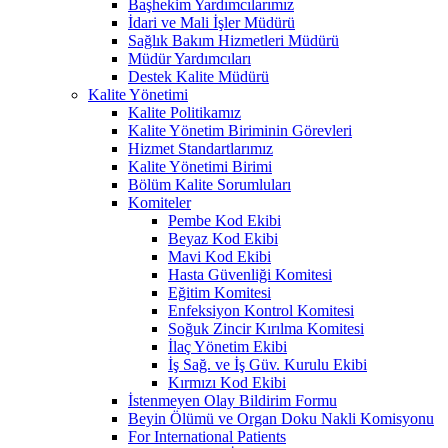
Başhekim Yardımcılarımız
İdari ve Mali İşler Müdürü
Sağlık Bakım Hizmetleri Müdürü
Müdür Yardımcıları
Destek Kalite Müdürü
Kalite Yönetimi
Kalite Politikamız
Kalite Yönetim Biriminin Görevleri
Hizmet Standartlarımız
Kalite Yönetimi Birimi
Bölüm Kalite Sorumluları
Komiteler
Pembe Kod Ekibi
Beyaz Kod Ekibi
Mavi Kod Ekibi
Hasta Güvenliği Komitesi
Eğitim Komitesi
Enfeksiyon Kontrol Komitesi
Soğuk Zincir Kırılma Komitesi
İlaç Yönetim Ekibi
İş Sağ. ve İş Güv. Kurulu Ekibi
Kırmızı Kod Ekibi
İstenmeyen Olay Bildirim Formu
Beyin Ölümü ve Organ Doku Nakli Komisyonu
For International Patients