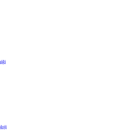
iği
loji