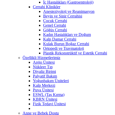
İç Hastalıkları (Gastroentroloji)
Cerrahi Klinikler
Anesteziyoloji ve Reanimasyon
Beyin ve Sinir Cerrahisi
Çocuk Cerrahi
Genel Cerrahi
Göğüs Cerrahi
Kadın Hastalıkları ve Doğum
Kalp Damar Cerrahi
Kulak Burun Boğaz Cerrahi
Ortopedi ve Travmatoloji
Plastik,Rekonstrüktif ve Estetik Cerrahi
Özellikli Hizmetlerimiz
Anjio Ünitesi
Nükleer Tıp
Diyaliz Birimi
Palyatif Bakım
Yoğunbakım Üniteleri
Kalp Merkezi
Puva Ünitesi
ESWL (Taş Kırma)
KBRN Ünitesi
Fizik Tedavi Ünitesi
Anne ve Bebek Dostu