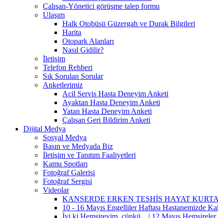
Çalışan-Yönetici görüşme talep formu
Ulaşım
Halk Otobüsü Güzergah ve Durak Bilgileri
Harita
Otopark Alanları
Nasıl Gidilir?
İletişim
Telefon Rehberi
Sık Sorulan Sorular
Anketlerimiz
Acil Servis Hasta Deneyim Anketi
Ayaktan Hasta Deneyim Anketi
Yatan Hasta Deneyim Anketi
Çalışan Geri Bildirim Anketi
Dijital Medya
Sosyal Medya
Basın ve Medyada Biz
İletişim ve Tanıtım Faaliyetleri
Kamu Spotları
Fotoğraf Galerisi
Fotoğraf Sergisi
Videolar
KANSERDE ERKEN TEŞHİS HAYAT KURTA
10 - 16 Mayıs Engelliler Haftası Hastanemizde Ka
İyi ki Hemşireyim, çünkü... | 12 Mayıs Hemşirele