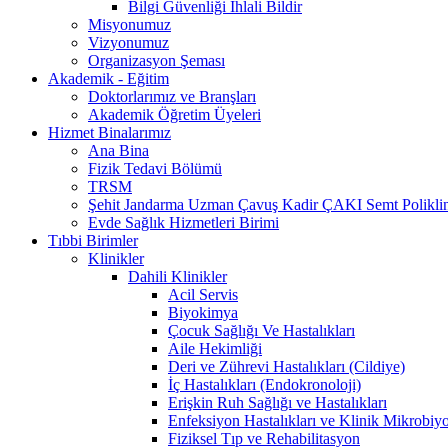
Bilgi Güvenliği İhlali Bildir
Misyonumuz
Vizyonumuz
Organizasyon Şeması
Akademik - Eğitim
Doktorlarımız ve Branşları
Akademik Öğretim Üyeleri
Hizmet Binalarımız
Ana Bina
Fizik Tedavi Bölümü
TRSM
Şehit Jandarma Uzman Çavuş Kadir ÇAKI Semt Poliklin
Evde Sağlık Hizmetleri Birimi
Tıbbi Birimler
Klinikler
Dahili Klinikler
Acil Servis
Biyokimya
Çocuk Sağlığı Ve Hastalıkları
Aile Hekimliği
Deri ve Zührevi Hastalıkları (Cildiye)
İç Hastalıkları (Endokronoloji)
Erişkin Ruh Sağlığı ve Hastalıkları
Enfeksiyon Hastalıkları ve Klinik Mikrobiyo
Fiziksel Tıp ve Rehabilitasyon