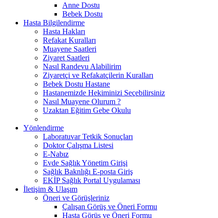
Anne Dostu
Bebek Dostu
Hasta Bilgilendirme
Hasta Hakları
Refakat Kuralları
Muayene Saatleri
Ziyaret Saatleri
Nasıl Randevu Alabilirim
Ziyaretçi ve Refakatçilerin Kuralları
Bebek Dostu Hastane
Hastanemizde Hekiminizi Seçebilirsiniz
Nasıl Muayene Olurum ?
Uzaktan Eğitim Gebe Okulu
Yönlendirme
Laboratuvar Tetkik Sonuçları
Doktor Çalışma Listesi
E-Nabız
Evde Sağlık Yönetim Girişi
Sağlık Baknlığı E-posta Giriş
EKİP Sağlık Portal Uygulaması
İletişim & Ulaşım
Öneri ve Görüşleriniz
Çalışan Görüş ve Öneri Formu
Hasta Görüş ve Öneri Formu