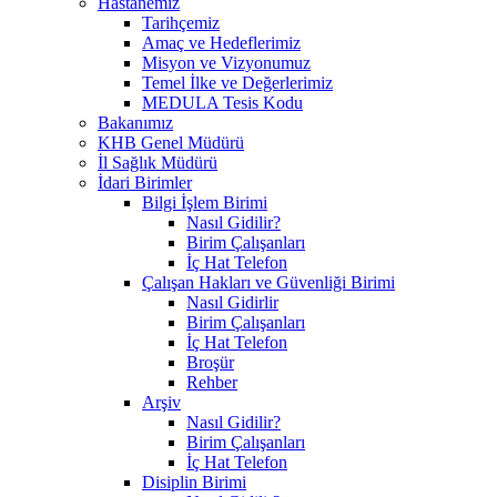
Hastanemiz
Tarihçemiz
Amaç ve Hedeflerimiz
Misyon ve Vizyonumuz
Temel İlke ve Değerlerimiz
MEDULA Tesis Kodu
Bakanımız
KHB Genel Müdürü
İl Sağlık Müdürü
İdari Birimler
Bilgi İşlem Birimi
Nasıl Gidilir?
Birim Çalışanları
İç Hat Telefon
Çalışan Hakları ve Güvenliği Birimi
Nasıl Gidirlir
Birim Çalışanları
İç Hat Telefon
Broşür
Rehber
Arşiv
Nasıl Gidilir?
Birim Çalışanları
İç Hat Telefon
Disiplin Birimi