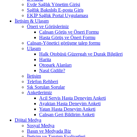
Evde Sağlık Yönetim Girişi
Sağlık Baknlığı E-posta Giriş
EKİP Sağlık Portal Uygulaması
İletişim & Ulaşım
Öneri ve Görüşleriniz
Çalışan Görüş ve Öneri Formu
Hasta Görüş ve Öneri Formu
Çalışan-Yönetici görüşme talep formu
Ulaşım
Halk Otobüsü Güzergah ve Durak Bilgileri
Harita
Otopark Alanları
Nasıl Gidilir?
İletişim
Telefon Rehberi
Sık Sorulan Sorular
Anketlerimiz
Acil Servis Hasta Deneyim Anketi
Ayaktan Hasta Deneyim Anketi
Yatan Hasta Deneyim Anketi
Çalışan Geri Bildirim Anketi
Dijital Medya
Sosyal Medya
Basın ve Medyada Biz
İletişim ve Tanıtım Faaliyetleri