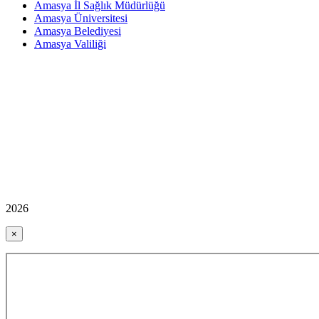
Amasya İl Sağlık Müdürlüğü
Amasya Üniversitesi
Amasya Belediyesi
Amasya Valiliği
2026
×