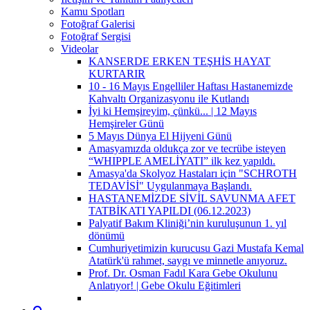
Kamu Spotları
Fotoğraf Galerisi
Fotoğraf Sergisi
Videolar
KANSERDE ERKEN TEŞHİS HAYAT
KURTARIR
10 - 16 Mayıs Engelliler Haftası Hastanemizde
Kahvaltı Organizasyonu ile Kutlandı
İyi ki Hemşireyim, çünkü... | 12 Mayıs
Hemşireler Günü
5 Mayıs Dünya El Hijyeni Günü
Amasyamızda oldukça zor ve tecrübe isteyen
“WHIPPLE AMELİYATI” ilk kez yapıldı.
Amasya'da Skolyoz Hastaları için "SCHROTH
TEDAVİSİ" Uygulanmaya Başlandı.
HASTANEMİZDE SİVİL SAVUNMA AFET
TATBİKATI YAPILDI (06.12.2023)
Palyatif Bakım Kliniği’nin kuruluşunun 1. yıl
dönümü
Cumhuriyetimizin kurucusu Gazi Mustafa Kemal
Atatürk'ü rahmet, saygı ve minnetle anıyoruz.
Prof. Dr. Osman Fadıl Kara Gebe Okulunu
Anlatıyor! | Gebe Okulu Eğitimleri