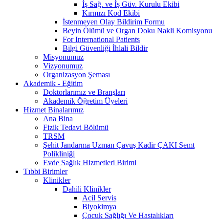
İş Sağ. ve İş Güv. Kurulu Ekibi
Kırmızı Kod Ekibi
İstenmeyen Olay Bildirim Formu
Beyin Ölümü ve Organ Doku Nakli Komisyonu
For International Patients
Bilgi Güvenliği İhlali Bildir
Misyonumuz
Vizyonumuz
Organizasyon Şeması
Akademik - Eğitim
Doktorlarımız ve Branşları
Akademik Öğretim Üyeleri
Hizmet Binalarımız
Ana Bina
Fizik Tedavi Bölümü
TRSM
Şehit Jandarma Uzman Çavuş Kadir ÇAKI Semt
Polikliniği
Evde Sağlık Hizmetleri Birimi
Tıbbi Birimler
Klinikler
Dahili Klinikler
Acil Servis
Biyokimya
Çocuk Sağlığı Ve Hastalıkları