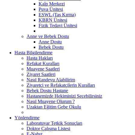
Kalp Merkezi
Puva Ünitesi
ESWL (Taş Kırma)
KBRN Ünitesi
Fizik Tedavi Ünitesi
Anne ve Bebek Dostu
Anne Dostu
Bebek Dostu
Hasta Bilgilendirme
Hasta Hakları
Refakat Kuralları
Muayene Saatleri
Ziyaret Saatleri
Nasıl Randevu Alabilirim
Ziyaretçi ve Refakatçilerin Kuralları
Bebek Dostu Hastane
Hastanemizde Hekiminizi Seçebilirsiniz
Nasıl Muayene Olurum ?
Uzaktan Eğitim Gebe Okulu
Yönlendirme
Laboratuvar Tetkik Sonuçları
Doktor Çalışma Listesi
E-Nabız