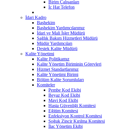
Birim Çalışanları
İç Hat Telefon
İdari Kadro
Başhekim
Başhekim Yardımcılarımız
İdari ve Mali İşler Müdürü
Sağlık Bakım Hizmetleri Müdürü
Müdür Yardımcıları
Destek Kalite Müdürü
Kalite Yönetimi
Kalite Politikamız
Kalite Yönetim Biriminin Görevleri
Hizmet Standartlarımız
Kalite Yönetimi Birimi
Bölüm Kalite Sorumluları
Komiteler
Pembe Kod Ekibi
Beyaz Kod Ekibi
Mavi Kod Ekibi
Hasta Güvenliği Komitesi
Eğitim Komitesi
Enfeksiyon Kontrol Komitesi
Soğuk Zincir Kırılma Komitesi
İlaç Yönetim Ekibi