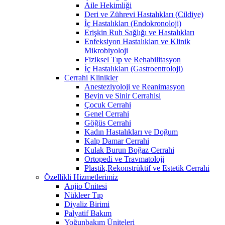
Aile Hekimliği
Deri ve Zührevi Hastalıkları (Cildiye)
İç Hastalıkları (Endokronoloji)
Erişkin Ruh Sağlığı ve Hastalıkları
Enfeksiyon Hastalıkları ve Klinik
Mikrobiyoloji
Fiziksel Tıp ve Rehabilitasyon
İç Hastalıkları (Gastroentroloji)
Cerrahi Klinikler
Anesteziyoloji ve Reanimasyon
Beyin ve Sinir Cerrahisi
Çocuk Cerrahi
Genel Cerrahi
Göğüs Cerrahi
Kadın Hastalıkları ve Doğum
Kalp Damar Cerrahi
Kulak Burun Boğaz Cerrahi
Ortopedi ve Travmatoloji
Plastik,Rekonstrüktif ve Estetik Cerrahi
Özellikli Hizmetlerimiz
Anjio Ünitesi
Nükleer Tıp
Diyaliz Birimi
Palyatif Bakım
Yoğunbakım Üniteleri