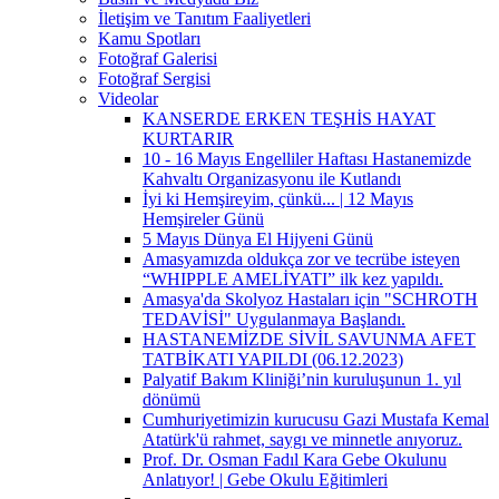
İletişim ve Tanıtım Faaliyetleri
Kamu Spotları
Fotoğraf Galerisi
Fotoğraf Sergisi
Videolar
KANSERDE ERKEN TEŞHİS HAYAT
KURTARIR
10 - 16 Mayıs Engelliler Haftası Hastanemizde
Kahvaltı Organizasyonu ile Kutlandı
İyi ki Hemşireyim, çünkü... | 12 Mayıs
Hemşireler Günü
5 Mayıs Dünya El Hijyeni Günü
Amasyamızda oldukça zor ve tecrübe isteyen
“WHIPPLE AMELİYATI” ilk kez yapıldı.
Amasya'da Skolyoz Hastaları için "SCHROTH
TEDAVİSİ" Uygulanmaya Başlandı.
HASTANEMİZDE SİVİL SAVUNMA AFET
TATBİKATI YAPILDI (06.12.2023)
Palyatif Bakım Kliniği’nin kuruluşunun 1. yıl
dönümü
Cumhuriyetimizin kurucusu Gazi Mustafa Kemal
Atatürk'ü rahmet, saygı ve minnetle anıyoruz.
Prof. Dr. Osman Fadıl Kara Gebe Okulunu
Anlatıyor! | Gebe Okulu Eğitimleri