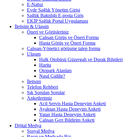
E-Nabız
Evde Sağlık Yönetim Girişi
Sağlık Baknlığı E-posta Giriş
EKİP Sağlık Portal Uygulaması
İletişim & Ulaşım
Öneri ve Görüşleriniz
Çalışan Görüş ve Öneri Formu
Hasta Görüş ve Öneri Formu
Çalışan-Yönetici görüşme talep formu
Ulaşım
Halk Otobüsü Güzergah ve Durak Bilgileri
Harita
Otopark Alanları
Nasıl Gidilir?
İletişim
Telefon Rehberi
Sık Sorulan Sorular
Anketlerimiz
Acil Servis Hasta Deneyim Anketi
Ayaktan Hasta Deneyim Anketi
Yatan Hasta Deneyim Anketi
Çalışan Geri Bildirim Anketi
Dijital Medya
Sosyal Medya
Basın ve Medyada Biz