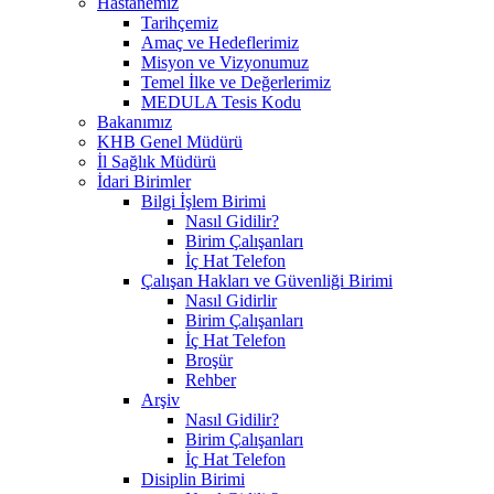
Hastanemiz
Tarihçemiz
Amaç ve Hedeflerimiz
Misyon ve Vizyonumuz
Temel İlke ve Değerlerimiz
MEDULA Tesis Kodu
Bakanımız
KHB Genel Müdürü
İl Sağlık Müdürü
İdari Birimler
Bilgi İşlem Birimi
Nasıl Gidilir?
Birim Çalışanları
İç Hat Telefon
Çalışan Hakları ve Güvenliği Birimi
Nasıl Gidirlir
Birim Çalışanları
İç Hat Telefon
Broşür
Rehber
Arşiv
Nasıl Gidilir?
Birim Çalışanları
İç Hat Telefon
Disiplin Birimi