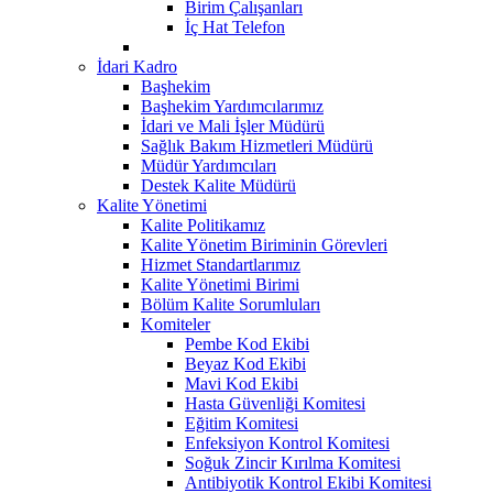
Birim Çalışanları
İç Hat Telefon
İdari Kadro
Başhekim
Başhekim Yardımcılarımız
İdari ve Mali İşler Müdürü
Sağlık Bakım Hizmetleri Müdürü
Müdür Yardımcıları
Destek Kalite Müdürü
Kalite Yönetimi
Kalite Politikamız
Kalite Yönetim Biriminin Görevleri
Hizmet Standartlarımız
Kalite Yönetimi Birimi
Bölüm Kalite Sorumluları
Komiteler
Pembe Kod Ekibi
Beyaz Kod Ekibi
Mavi Kod Ekibi
Hasta Güvenliği Komitesi
Eğitim Komitesi
Enfeksiyon Kontrol Komitesi
Soğuk Zincir Kırılma Komitesi
Antibiyotik Kontrol Ekibi Komitesi