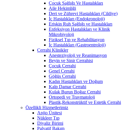
Çocuk Sağlığı Ve Hastalıkları
Aile Hekimliği
Deri ve Zührevi Hastalıkları (Cildiye)
İç Hastalıkları (Endokronoloji)
Erişkin Ruh Sağlığı ve Hastalıkları
Enfeksiyon Hastalıkları ve Klinik
Mikrobiyoloji
Fiziksel Tıp ve Rehabilitasyon
İç Hastalıkları (Gastroentroloji)
Cerrahi Klinikler
Anesteziyoloji ve Reanimasyon
Beyin ve Sinir Cerrahisi
Çocuk Cerrahi
Genel Cerrahi
Göğüs Cerrahi
Kadın Hastalıkları ve Doğum
Kalp Damar Cerrahi
Kulak Burun Boğaz Cerrahi
Ortopedi ve Travmatoloji
Plastik,Rekonstrüktif ve Estetik Cerrahi
Özellikli Hizmetlerimiz
Anjio Ünitesi
Nükleer Tıp
Diyaliz Birimi
Palyatif Bakım