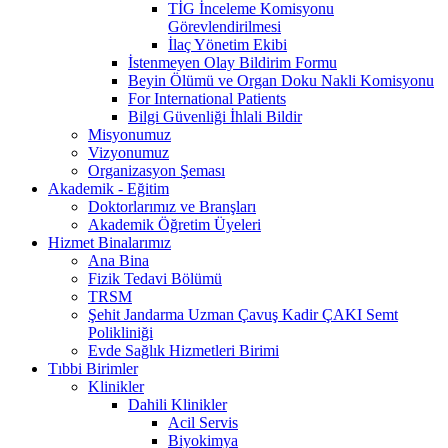
TİG İnceleme Komisyonu
Görevlendirilmesi
İlaç Yönetim Ekibi
İstenmeyen Olay Bildirim Formu
Beyin Ölümü ve Organ Doku Nakli Komisyonu
For International Patients
Bilgi Güvenliği İhlali Bildir
Misyonumuz
Vizyonumuz
Organizasyon Şeması
Akademik - Eğitim
Doktorlarımız ve Branşları
Akademik Öğretim Üyeleri
Hizmet Binalarımız
Ana Bina
Fizik Tedavi Bölümü
TRSM
Şehit Jandarma Uzman Çavuş Kadir ÇAKI Semt
Polikliniği
Evde Sağlık Hizmetleri Birimi
Tıbbi Birimler
Klinikler
Dahili Klinikler
Acil Servis
Biyokimya