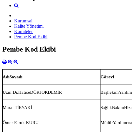
Kurumsal
Kalite Yönetimi
Komiteler
Pembe Kod Ekibi
Pembe Kod Ekibi
Adı
Soyadı
Görevi
Uzm.Dr.Hatice
DÖRT
OK
DEMİR
Başhekim
Y
ardım
Murat TİRYAKİ
Sağlık
Bakım
Hizm
Ömer Faruk KURU
Müdür
Y
ardımcıs