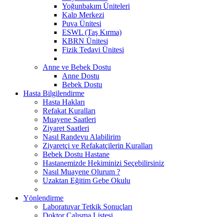
Yoğunbakım Üniteleri
Kalp Merkezi
Puva Ünitesi
ESWL (Taş Kırma)
KBRN Ünitesi
Fizik Tedavi Ünitesi
Anne ve Bebek Dostu
Anne Dostu
Bebek Dostu
Hasta Bilgilendirme
Hasta Hakları
Refakat Kuralları
Muayene Saatleri
Ziyaret Saatleri
Nasıl Randevu Alabilirim
Ziyaretçi ve Refakatçilerin Kuralları
Bebek Dostu Hastane
Hastanemizde Hekiminizi Seçebilirsiniz
Nasıl Muayene Olurum ?
Uzaktan Eğitim Gebe Okulu
Yönlendirme
Laboratuvar Tetkik Sonuçları
Doktor Çalışma Listesi