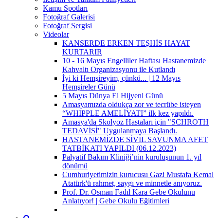
Kamu Spotları
Fotoğraf Galerisi
Fotoğraf Sergisi
Videolar
KANSERDE ERKEN TEŞHİS HAYAT
KURTARIR
10 - 16 Mayıs Engelliler Haftası Hastanemizde
Kahvaltı Organizasyonu ile Kutlandı
İyi ki Hemşireyim, çünkü... | 12 Mayıs
Hemşireler Günü
5 Mayıs Dünya El Hijyeni Günü
Amasyamızda oldukça zor ve tecrübe isteyen
“WHIPPLE AMELİYATI” ilk kez yapıldı.
Amasya'da Skolyoz Hastaları için "SCHROTH
TEDAVİSİ" Uygulanmaya Başlandı.
HASTANEMİZDE SİVİL SAVUNMA AFET
TATBİKATI YAPILDI (06.12.2023)
Palyatif Bakım Kliniği’nin kuruluşunun 1. yıl
dönümü
Cumhuriyetimizin kurucusu Gazi Mustafa Kemal
Atatürk'ü rahmet, saygı ve minnetle anıyoruz.
Prof. Dr. Osman Fadıl Kara Gebe Okulunu
Anlatıyor! | Gebe Okulu Eğitimleri