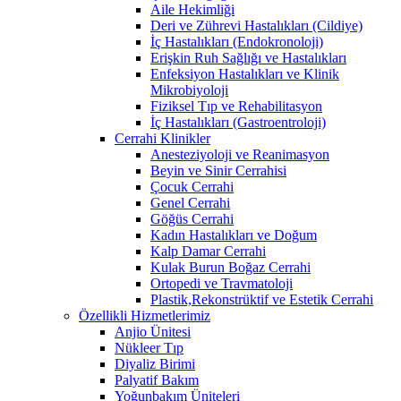
Aile Hekimliği
Deri ve Zührevi Hastalıkları (Cildiye)
İç Hastalıkları (Endokronoloji)
Erişkin Ruh Sağlığı ve Hastalıkları
Enfeksiyon Hastalıkları ve Klinik
Mikrobiyoloji
Fiziksel Tıp ve Rehabilitasyon
İç Hastalıkları (Gastroentroloji)
Cerrahi Klinikler
Anesteziyoloji ve Reanimasyon
Beyin ve Sinir Cerrahisi
Çocuk Cerrahi
Genel Cerrahi
Göğüs Cerrahi
Kadın Hastalıkları ve Doğum
Kalp Damar Cerrahi
Kulak Burun Boğaz Cerrahi
Ortopedi ve Travmatoloji
Plastik,Rekonstrüktif ve Estetik Cerrahi
Özellikli Hizmetlerimiz
Anjio Ünitesi
Nükleer Tıp
Diyaliz Birimi
Palyatif Bakım
Yoğunbakım Üniteleri