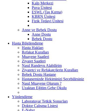
Kalp Merkezi
Puva Ünitesi
ESWL (Taş Kırma)
KBRN Ünitesi
Fizik Tedavi Ünitesi
Anne ve Bebek Dostu
Anne Dostu
Bebek Dostu
Hasta Bilgilendirme
Hasta Hakları
Refakat Kuralları
Muayene Saatleri
Ziyaret Saatleri
Nasıl Randevu Alabilirim
Ziyaretçi ve Refakatçilerin Kuralları
Bebek Dostu Hastane
Hastanemizde Hekiminizi Seçebilirsiniz
Nasıl Muayene Olurum ?
Uzaktan Eğitim Gebe Okulu
Yönlendirme
Laboratuvar Tetkik Sonuçları
Doktor Çalışma Listesi
E-Nabız