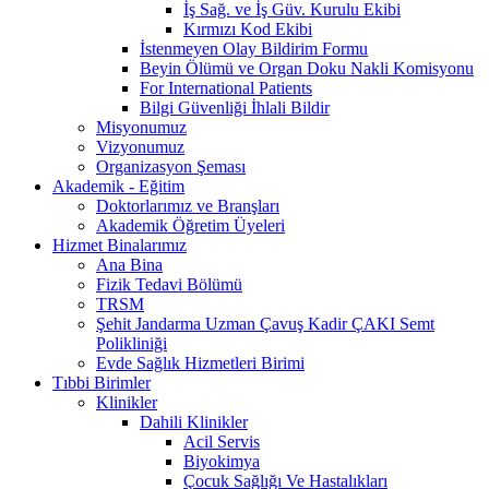
İş Sağ. ve İş Güv. Kurulu Ekibi
Kırmızı Kod Ekibi
İstenmeyen Olay Bildirim Formu
Beyin Ölümü ve Organ Doku Nakli Komisyonu
For International Patients
Bilgi Güvenliği İhlali Bildir
Misyonumuz
Vizyonumuz
Organizasyon Şeması
Akademik - Eğitim
Doktorlarımız ve Branşları
Akademik Öğretim Üyeleri
Hizmet Binalarımız
Ana Bina
Fizik Tedavi Bölümü
TRSM
Şehit Jandarma Uzman Çavuş Kadir ÇAKI Semt
Polikliniği
Evde Sağlık Hizmetleri Birimi
Tıbbi Birimler
Klinikler
Dahili Klinikler
Acil Servis
Biyokimya
Çocuk Sağlığı Ve Hastalıkları