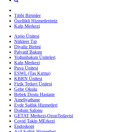
Tıbbi Birimler
Özellikli Hizmetlerimiz
Kalp Merkezi
Anjio Ünitesi
Nükleer Tıp
Diyaliz Birimi
Palyatif Bakım
Yoğunbakım Üniteleri
Kalp Merkezi
Puva Ünitesi
ESWL (Taş Kırma)
KBRN Ünitesi
Fizik Tedavi Ünitesi
Gebe Okulu
Bebek Dostu Hastane
Ameliyathane
Evde Sağlık Hizmetleri
Doğum Salonu
GETAT Merkezi-OzonTedavisi
Covid Takip MErkezi
Endoskopi
Acil Sağlık Hizmetleri