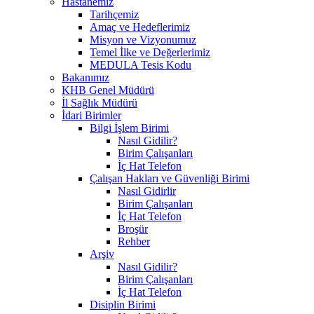
Hastanemiz
Tarihçemiz
Amaç ve Hedeflerimiz
Misyon ve Vizyonumuz
Temel İlke ve Değerlerimiz
MEDULA Tesis Kodu
Bakanımız
KHB Genel Müdürü
İl Sağlık Müdürü
İdari Birimler
Bilgi İşlem Birimi
Nasıl Gidilir?
Birim Çalışanları
İç Hat Telefon
Çalışan Hakları ve Güvenliği Birimi
Nasıl Gidirlir
Birim Çalışanları
İç Hat Telefon
Broşür
Rehber
Arşiv
Nasıl Gidilir?
Birim Çalışanları
İç Hat Telefon
Disiplin Birimi