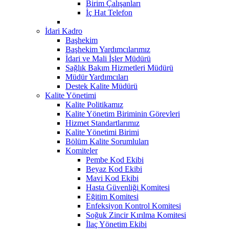
Birim Çalışanları
İç Hat Telefon
İdari Kadro
Başhekim
Başhekim Yardımcılarımız
İdari ve Mali İşler Müdürü
Sağlık Bakım Hizmetleri Müdürü
Müdür Yardımcıları
Destek Kalite Müdürü
Kalite Yönetimi
Kalite Politikamız
Kalite Yönetim Biriminin Görevleri
Hizmet Standartlarımız
Kalite Yönetimi Birimi
Bölüm Kalite Sorumluları
Komiteler
Pembe Kod Ekibi
Beyaz Kod Ekibi
Mavi Kod Ekibi
Hasta Güvenliği Komitesi
Eğitim Komitesi
Enfeksiyon Kontrol Komitesi
Soğuk Zincir Kırılma Komitesi
İlaç Yönetim Ekibi