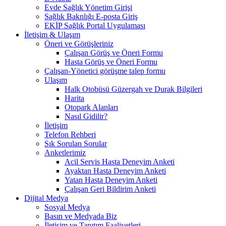
Evde Sağlık Yönetim Girişi
Sağlık Baknlığı E-posta Giriş
EKİP Sağlık Portal Uygulaması
İletişim & Ulaşım
Öneri ve Görüşleriniz
Çalışan Görüş ve Öneri Formu
Hasta Görüş ve Öneri Formu
Çalışan-Yönetici görüşme talep formu
Ulaşım
Halk Otobüsü Güzergah ve Durak Bilgileri
Harita
Otopark Alanları
Nasıl Gidilir?
İletişim
Telefon Rehberi
Sık Sorulan Sorular
Anketlerimiz
Acil Servis Hasta Deneyim Anketi
Ayaktan Hasta Deneyim Anketi
Yatan Hasta Deneyim Anketi
Çalışan Geri Bildirim Anketi
Dijital Medya
Sosyal Medya
Basın ve Medyada Biz
İletişim ve Tanıtım Faaliyetleri