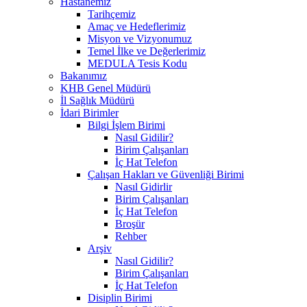
Hastanemiz
Tarihçemiz
Amaç ve Hedeflerimiz
Misyon ve Vizyonumuz
Temel İlke ve Değerlerimiz
MEDULA Tesis Kodu
Bakanımız
KHB Genel Müdürü
İl Sağlık Müdürü
İdari Birimler
Bilgi İşlem Birimi
Nasıl Gidilir?
Birim Çalışanları
İç Hat Telefon
Çalışan Hakları ve Güvenliği Birimi
Nasıl Gidirlir
Birim Çalışanları
İç Hat Telefon
Broşür
Rehber
Arşiv
Nasıl Gidilir?
Birim Çalışanları
İç Hat Telefon
Disiplin Birimi