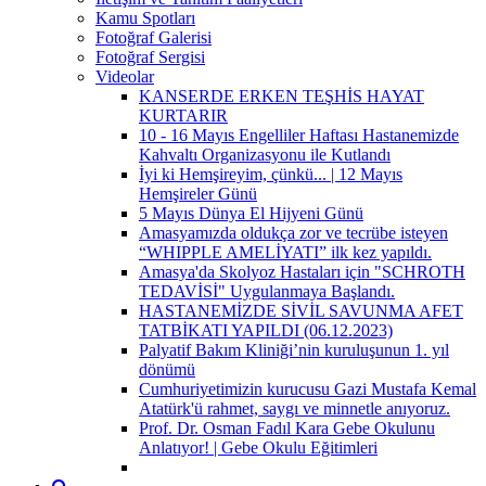
Kamu Spotları
Fotoğraf Galerisi
Fotoğraf Sergisi
Videolar
KANSERDE ERKEN TEŞHİS HAYAT
KURTARIR
10 - 16 Mayıs Engelliler Haftası Hastanemizde
Kahvaltı Organizasyonu ile Kutlandı
İyi ki Hemşireyim, çünkü... | 12 Mayıs
Hemşireler Günü
5 Mayıs Dünya El Hijyeni Günü
Amasyamızda oldukça zor ve tecrübe isteyen
“WHIPPLE AMELİYATI” ilk kez yapıldı.
Amasya'da Skolyoz Hastaları için "SCHROTH
TEDAVİSİ" Uygulanmaya Başlandı.
HASTANEMİZDE SİVİL SAVUNMA AFET
TATBİKATI YAPILDI (06.12.2023)
Palyatif Bakım Kliniği’nin kuruluşunun 1. yıl
dönümü
Cumhuriyetimizin kurucusu Gazi Mustafa Kemal
Atatürk'ü rahmet, saygı ve minnetle anıyoruz.
Prof. Dr. Osman Fadıl Kara Gebe Okulunu
Anlatıyor! | Gebe Okulu Eğitimleri