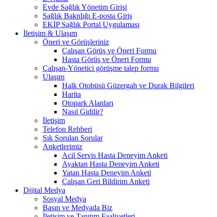
Evde Sağlık Yönetim Girişi
Sağlık Baknlığı E-posta Giriş
EKİP Sağlık Portal Uygulaması
İletişim & Ulaşım
Öneri ve Görüşleriniz
Çalışan Görüş ve Öneri Formu
Hasta Görüş ve Öneri Formu
Çalışan-Yönetici görüşme talep formu
Ulaşım
Halk Otobüsü Güzergah ve Durak Bilgileri
Harita
Otopark Alanları
Nasıl Gidilir?
İletişim
Telefon Rehberi
Sık Sorulan Sorular
Anketlerimiz
Acil Servis Hasta Deneyim Anketi
Ayaktan Hasta Deneyim Anketi
Yatan Hasta Deneyim Anketi
Çalışan Geri Bildirim Anketi
Dijital Medya
Sosyal Medya
Basın ve Medyada Biz
İletişim ve Tanıtım Faaliyetleri