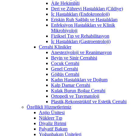
Aile Hekimliği
Deri ve Zührevi Hastalıkları (Cildiye)
İç Hastalıkları (Endokronoloji)
Erişkin Ruh Sağlığı ve Hastalıkları
Enfeksiyon Hastalıkları ve Klinik
Mikrobiyoloji
Fiziksel Tıp ve Rehabilitasyon
İç Hastalıkları (Gastroentroloji)
Cerrahi Klinikler
Anesteziyoloji ve Reanimasyon
Beyin ve Sinir Cerrahisi
Çocuk Cerrahi
Genel Cerrahi
Göğüs Cerrahi
Kadın Hastalıkları ve Doğum
Kalp Damar Cerrahi
Kulak Burun Boğaz Cerrahi
Ortopedi ve Travmatoloji
Plastik,Rekonstrüktif ve Estetik Cerrahi
Özellikli Hizmetlerimiz
Anjio Ünitesi
Nükleer Tıp
Diyaliz Birimi
Palyatif Bakım
Yoğunbakım Üniteleri