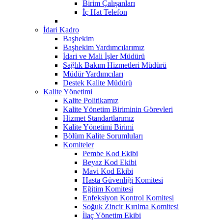
Birim Çalışanları
İç Hat Telefon
İdari Kadro
Başhekim
Başhekim Yardımcılarımız
İdari ve Mali İşler Müdürü
Sağlık Bakım Hizmetleri Müdürü
Müdür Yardımcıları
Destek Kalite Müdürü
Kalite Yönetimi
Kalite Politikamız
Kalite Yönetim Biriminin Görevleri
Hizmet Standartlarımız
Kalite Yönetimi Birimi
Bölüm Kalite Sorumluları
Komiteler
Pembe Kod Ekibi
Beyaz Kod Ekibi
Mavi Kod Ekibi
Hasta Güvenliği Komitesi
Eğitim Komitesi
Enfeksiyon Kontrol Komitesi
Soğuk Zincir Kırılma Komitesi
İlaç Yönetim Ekibi