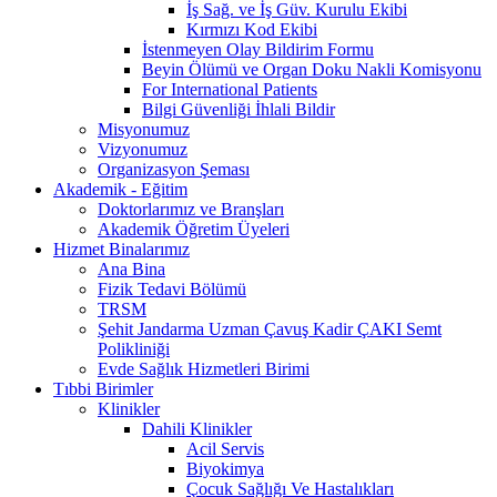
İş Sağ. ve İş Güv. Kurulu Ekibi
Kırmızı Kod Ekibi
İstenmeyen Olay Bildirim Formu
Beyin Ölümü ve Organ Doku Nakli Komisyonu
For International Patients
Bilgi Güvenliği İhlali Bildir
Misyonumuz
Vizyonumuz
Organizasyon Şeması
Akademik - Eğitim
Doktorlarımız ve Branşları
Akademik Öğretim Üyeleri
Hizmet Binalarımız
Ana Bina
Fizik Tedavi Bölümü
TRSM
Şehit Jandarma Uzman Çavuş Kadir ÇAKI Semt
Polikliniği
Evde Sağlık Hizmetleri Birimi
Tıbbi Birimler
Klinikler
Dahili Klinikler
Acil Servis
Biyokimya
Çocuk Sağlığı Ve Hastalıkları