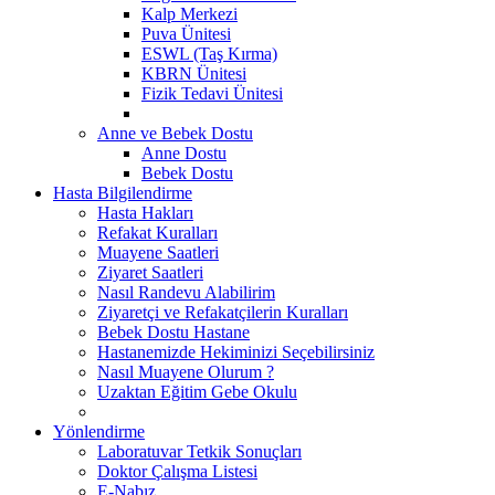
Kalp Merkezi
Puva Ünitesi
ESWL (Taş Kırma)
KBRN Ünitesi
Fizik Tedavi Ünitesi
Anne ve Bebek Dostu
Anne Dostu
Bebek Dostu
Hasta Bilgilendirme
Hasta Hakları
Refakat Kuralları
Muayene Saatleri
Ziyaret Saatleri
Nasıl Randevu Alabilirim
Ziyaretçi ve Refakatçilerin Kuralları
Bebek Dostu Hastane
Hastanemizde Hekiminizi Seçebilirsiniz
Nasıl Muayene Olurum ?
Uzaktan Eğitim Gebe Okulu
Yönlendirme
Laboratuvar Tetkik Sonuçları
Doktor Çalışma Listesi
E-Nabız